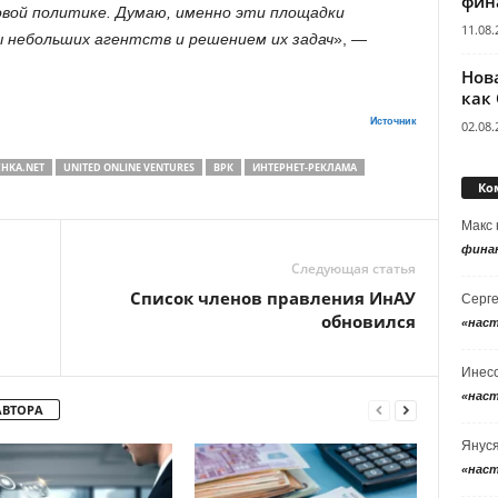
фин
овой политике. Думаю, именно эти площадки
11.08.
 небольших агентств и решением их задач
», —
Нов
как
Источник
02.08.
HKA.NET
UNITED ONLINE VENTURES
ВРК
ИНТЕРНЕТ-РЕКЛАМА
Ко
Макс
фина
Следующая статья
Список членов правления ИнАУ
Серг
обновился
«нас
Инес
«нас
АВТОРА
Янус
«нас