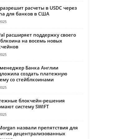
 разрешит расчеты в USDC через
na для банков в США
2025
Pal расширяет поддержку своего
йблкоина на восемь новых
кчейнов
2025
-менеджер Банка Англии
дложила создать платежную
тему со стейблкоинами
2025
тежные блокчейн-решения
омают систему SWIFT
2025
Morgan назвали препятствия для
вития децентрализованных