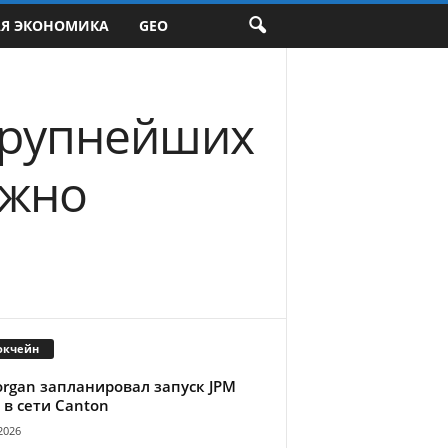
АЯ ЭКОНОМИКА
GEO
крупнейших
ужно
окчейн
organ запланировал запуск JPM
 в сети Canton
2026