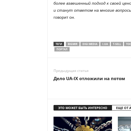
более взвешенный подход к своей цен
и станут ответом на многие вопросы
говорит он.
ТЕГИ
BIGMIR
DIGI MEDIA
I.UA
T-SELL
TOC
ПОРТАЛ
Предыдущая статья
Дело UA-IX отложили на потом
ЭТО МОЖЕТ БЫТЬ ИНТЕРЕСНО
ЕЩЕ ОТ 