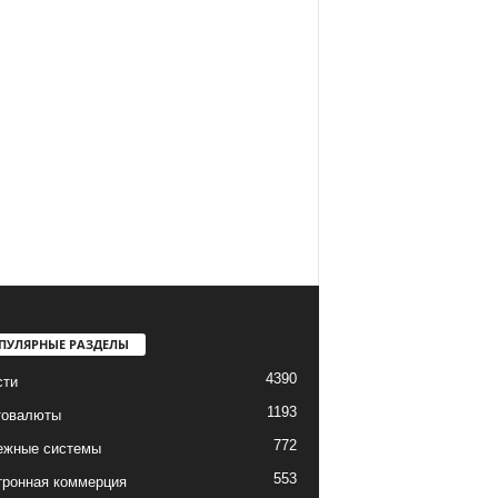
ПУЛЯРНЫЕ РАЗДЕЛЫ
4390
сти
1193
товалюты
772
ежные системы
553
тронная коммерция