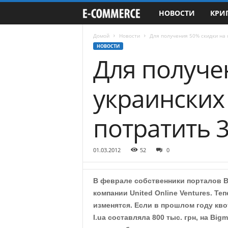
НОВОСТИ
КРИ
e
-
Домой
Новости
Для получения 50% скидки на 
НОВОСТИ
Для получе
C
o
украинских
m
потратить 3
m
e
01.03.2012
52
0
r
В феврале собственники порталов Big
c
компании United Online Ventures. Те
изменятся. Если в прошлом году кво
e
I.ua составляла 800 тыс. грн, на Bigmi