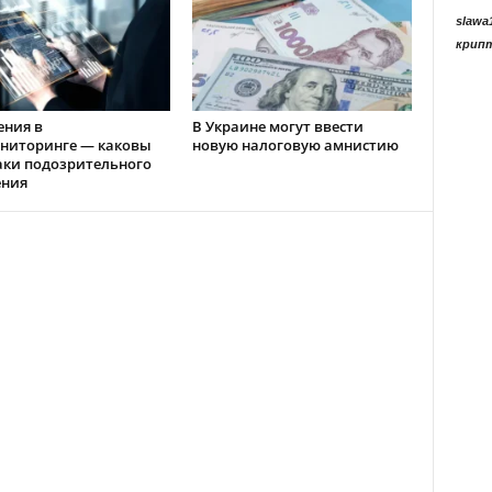
slawa
крип
ения в
В Украине могут ввести
ниторинге — каковы
новую налоговую амнистию
аки подозрительного
ения