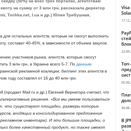
скидку (50%) на всех трех порталах, агентствам
Visa
воту на сумму от 3 млн грн, рассказала директор
Sola
ir, Tochka.net, I.ua и др.) Юлия Трибушная,
17.12.
Pay
а для остальных агентств, которые не смогут выполнить
сте
воту, составит 40-45%, в зависимости от объема закупок.
бло
22.09.
ению участников рынка, агентств, которые смогут
Топ
тить 3 млн грн, в Украине всего 5-7. По
данным
пре
раинской рекламной коалиции, биллинг этих агентств в
сис
ом году составлял от 16 до 40 млн грн.
05.09.
 (продает Mail.ru и др.) Евгений Вернигора считает, что
Пла
 альтернативные решения. «
Все мы умеем пользоваться
дол
рет, что существуют площадки, размеры которых
30.08.
урсов, входящих в консолидированное предложение
В JP
и рекламном инвентаре). И эти большие площадки, о
раз
лько более качественный продукт, но также имеют