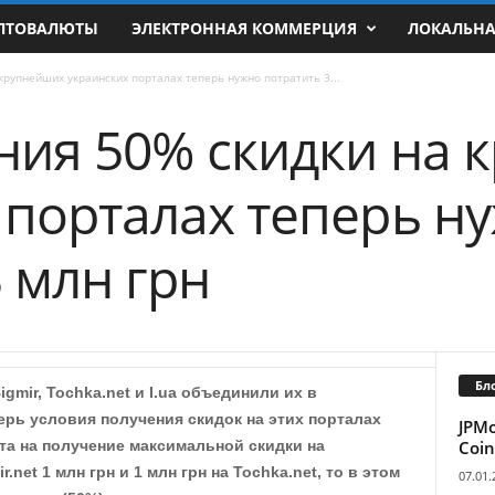
ПТОВАЛЮТЫ
ЭЛЕКТРОННАЯ КОММЕРЦИЯ
ЛОКАЛЬН
крупнейших украинских порталах теперь нужно потратить 3...
ния 50% скидки на 
 порталах теперь н
 млн грн
Бл
mir, Tochka.net и I.ua объединили их в
перь условия получения скидок на этих порталах
JPM
Coin
та на получение максимальной скидки на
r.net 1 млн грн и 1 млн грн на Tochka.net, то в этом
07.01.