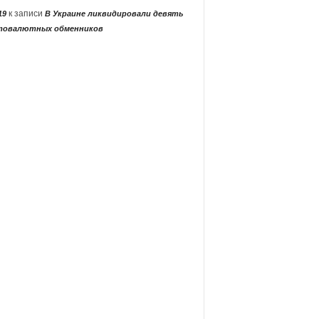
к записи
19
В Украине ликвидировали девять
товалютных обменников