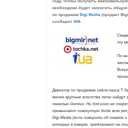
году, чтобы получить максимальную 
.
необходимо будет заплатить общую к
по продажам
Digi Media
(продает Bigm
c
сообщает
AIN
.
o
Скидк
эту к
m
.
По мн
запла
u
Всеук
прошл
a
Директор по продажам сейлз-хауса T-Sell
менее крупные агентства легко найдут
панелью Gemius. Ни для кого не сек
превышают совокупную долю всех рес
Digi Media (если говорить об охвате 
которых я говорю, предлагают не то