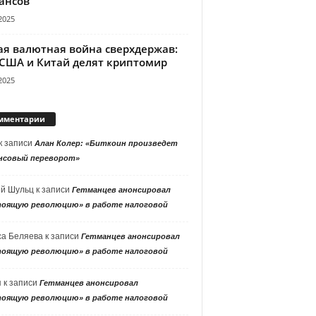
ансов
2025
ая валютная война сверхдержав:
 США и Китай делят криптомир
2025
мментарии
к записи
Алан Колер: «Биткоин произведет
нсовый переворот»
ей Шульц
к записи
Гетманцев анонсировал
тоящую революцию» в работе налоговой
са Беляева
к записи
Гетманцев анонсировал
тоящую революцию» в работе налоговой
я
к записи
Гетманцев анонсировал
тоящую революцию» в работе налоговой