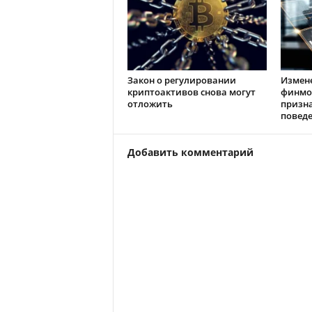
Закон о регулировании
Измен
криптоактивов снова могут
финмо
отложить
призн
повед
Добавить комментарий