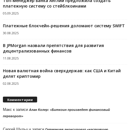
Топ-менеджер Банка Англии предложила создать
платежную систему со стейблкоинами
05.09.2025
Платежные блокчейн-решения доломают систему SWIFT
30.08.2025
В JPMorgan назвали препятствия для развития
децентрализованных финансов
11.08.2025
Новая валютная война сверхдержав: как США и Китай
делят криптомир
02.08.2025
Комментарии
Макс
к записи
Алан Колер: «Биткоин произведет финансовый
переворот»
Сергей Шульц
к записи
Гетманцев анонсировал «настоящую