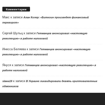
Комментарии
Макс
к записи
Алан Колер: «Биткоин произведет финансовый
переворот»
Сергей Шульц
к записи
Гетманцев анонсировал «настоящую
революцию» в работе налоговой
Инесса Беляева
к записи
Гетманцев анонсировал «настоящую
революцию» в работе налоговой
Януся
к записи
Гетманцев анонсировал «настоящую революцию» в
работе налоговой
к записи
slawa19
В Украине ликвидировали девять криптовалютных
обменников