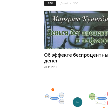
GEO
Домой
GEO
.
c
o
m
.
Об эффекте беспроцентны
u
денег
28.11.2018
a