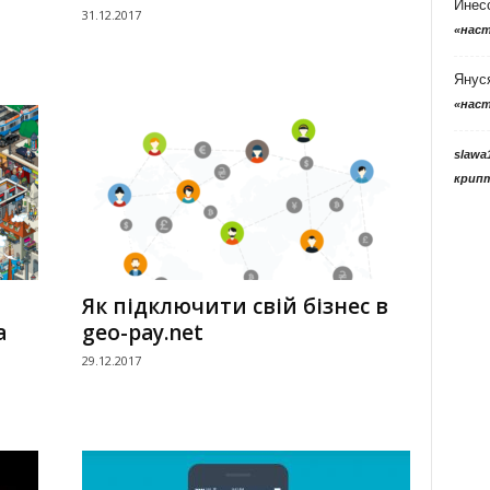
Инес
31.12.2017
«нас
Янус
«нас
slawa
крип
Як підключити свій бізнес в
а
geo-pay.net
29.12.2017