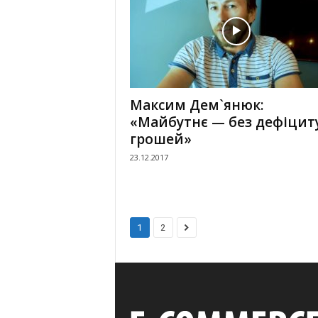
Максим Дем`янюк:
«Майбутнє — без дефіцит
грошей»
23.12.2017
1
2