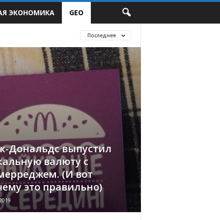
АЯ ЭКОНОМИКА
GEO
Последнее
к-Дональдс выпустил
кальную валюту с
мерреджем. (И вот
чему это правильно)
2019