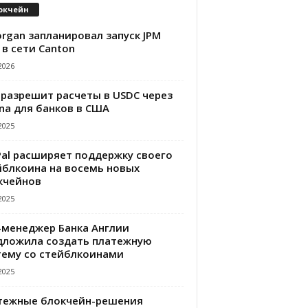
окчейн
rgan запланировал запуск JPM
 в сети Canton
2026
 разрешит расчеты в USDC через
na для банков в США
2025
Pal расширяет поддержку своего
йблкоина на восемь новых
кчейнов
2025
-менеджер Банка Англии
дложила создать платежную
тему со стейблкоинами
2025
тежные блокчейн-решения