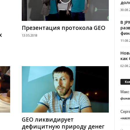
дол
30.08.
В J
Презентация протокола GEO
раз
фин
х
13.05.2018
11.08.
Нов
как
02.08.
Ко
Макс
фина
Серг
GEO ликвидирует
«нас
дефицитную природу денег