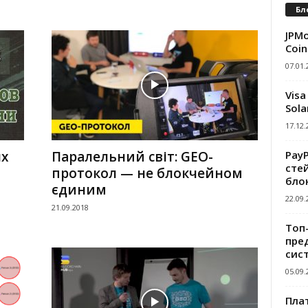
Бл
JPMo
Coin
07.01.
Visa
Sola
17.12.
Pay
х
Паралельний світ: GEO-
сте
протокол — не блокчейном
бло
єдиним
22.09.
21.09.2018
Топ
пре
сис
05.09.
Пла