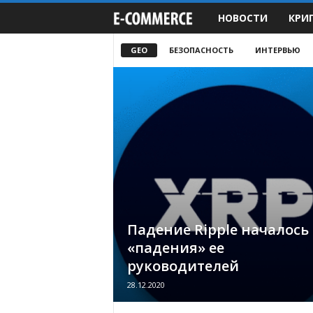
НОВОСТИ
КРИ
e
-
GEO
БЕЗОПАСНОСТЬ
ИНТЕРВЬЮ
C
o
m
m
e
Падение Ripple началось 
r
«падения» ее
руководителей
c
28.12.2020
e