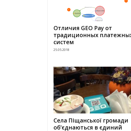
Отличия GEO Pay от
традиционных платежны
систем
25.05.2018
Села Піщанської громади
об’єднаються в єдиний