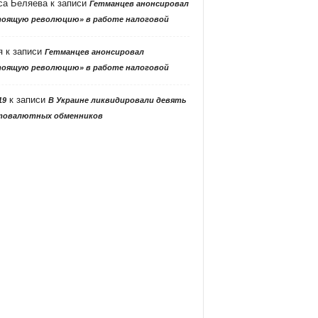
са Беляева
к записи
Гетманцев анонсировал
тоящую революцию» в работе налоговой
я
к записи
Гетманцев анонсировал
тоящую революцию» в работе налоговой
к записи
19
В Украине ликвидировали девять
товалютных обменников