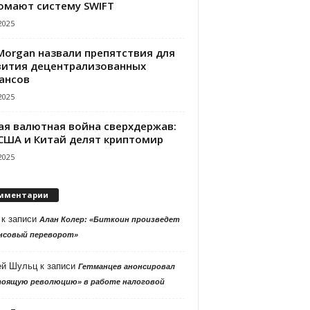
омают систему SWIFT
2025
PMorgan назвали препятствия для
вития децентрализованных
ансов
2025
ая валютная война сверхдержав:
 США и Китай делят криптомир
2025
мментарии
к записи
Алан Колер: «Биткоин произведет
нсовый переворот»
ей Шульц
к записи
Гетманцев анонсировал
тоящую революцию» в работе налоговой