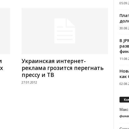
05.09.
Пла
дол
30.08.
В J
раз
фин
11.08.
и
Украинская интернет-
х
реклама грозится перегнать
Нов
прессу и ТВ
как
27.01.2012
02.08.
Ко
Макс
фина