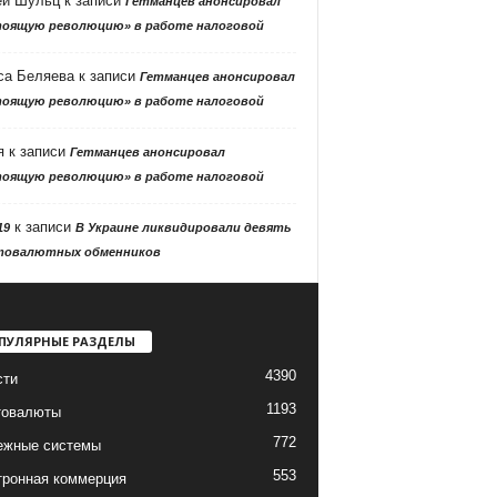
ей Шульц
к записи
Гетманцев анонсировал
тоящую революцию» в работе налоговой
са Беляева
к записи
Гетманцев анонсировал
тоящую революцию» в работе налоговой
я
к записи
Гетманцев анонсировал
тоящую революцию» в работе налоговой
к записи
19
В Украине ликвидировали девять
товалютных обменников
ПУЛЯРНЫЕ РАЗДЕЛЫ
4390
сти
1193
товалюты
772
ежные системы
553
тронная коммерция