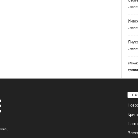
Серг
«нас
Инес
«нас
Янус
«нас
slawa
крип
ПО
Ново
Крип
Плат
ика,
Элек