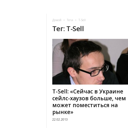
Домой
Теги
T-Sell
Тег: T-Sell
T-Sell: «Cейчас в Украине
сейлс-хаузов больше, чем
может поместиться на
рынке»
22.02.2013