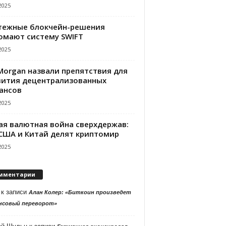
2025
тежные блокчейн-решения
омают систему SWIFT
2025
PMorgan назвали препятствия для
вития децентрализованных
ансов
2025
ая валютная война сверхдержав:
 США и Китай делят криптомир
2025
мментарии
к записи
Алан Колер: «Биткоин произведет
нсовый переворот»