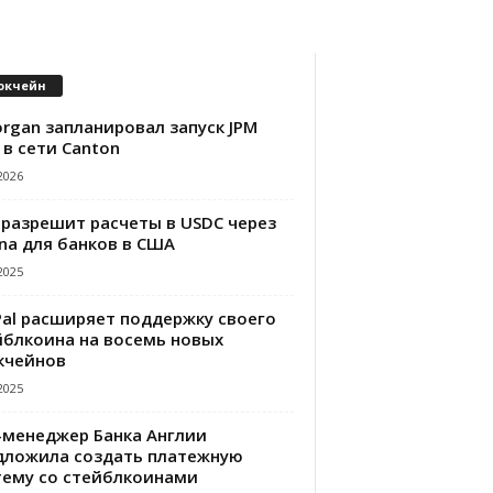
окчейн
rgan запланировал запуск JPM
 в сети Canton
2026
 разрешит расчеты в USDC через
na для банков в США
2025
Pal расширяет поддержку своего
йблкоина на восемь новых
кчейнов
2025
-менеджер Банка Англии
дложила создать платежную
тему со стейблкоинами