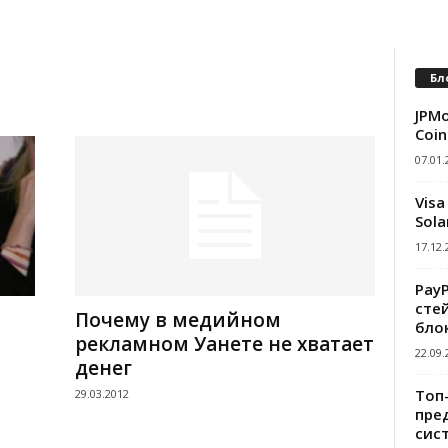
Бл
JPMo
Coin
07.01.
Visa
Sola
17.12.
Pay
сте
Почему в медийном
бло
рекламном Уанете не хватает
22.09.
денег
Топ
29.03.2012
пре
сис