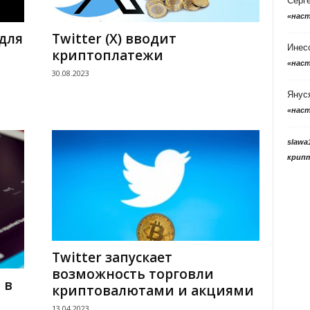
Серг
«нас
для
Twitter (X) вводит
Инес
криптоплатежи
«нас
30.08.2023
Янус
«нас
slawa
крип
Twitter запускает
возможность торговли
 в
криптовалютами и акциями
13.04.2023