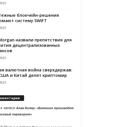
2025
тежные блокчейн-решения
омают систему SWIFT
2025
PMorgan назвали препятствия для
вития децентрализованных
ансов
2025
ая валютная война сверхдержав:
 США и Китай делят криптомир
2025
мментарии
к записи
Алан Колер: «Биткоин произведет
нсовый переворот»