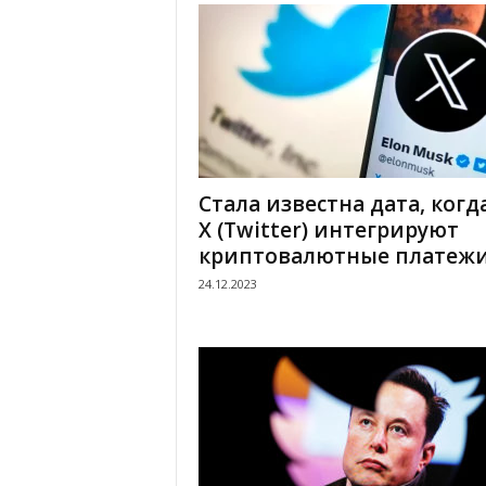
.
c
o
m
Стала известна дата, когд
.
Х (Twitter) интегрируют
криптовалютные платеж
u
24.12.2023
a