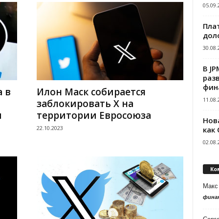
05.09.
Пла
дол
30.08.
В J
раз
фин
а в
Илон Маск собирается
11.08.
заблокировать Х на
и
территории Евросоюза
Нов
22.10.2023
как
02.08.
Ко
Макс
фина