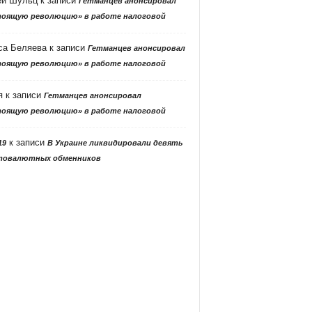
ей Шульц
к записи
Гетманцев анонсировал
тоящую революцию» в работе налоговой
са Беляева
к записи
Гетманцев анонсировал
тоящую революцию» в работе налоговой
я
к записи
Гетманцев анонсировал
тоящую революцию» в работе налоговой
к записи
19
В Украине ликвидировали девять
товалютных обменников