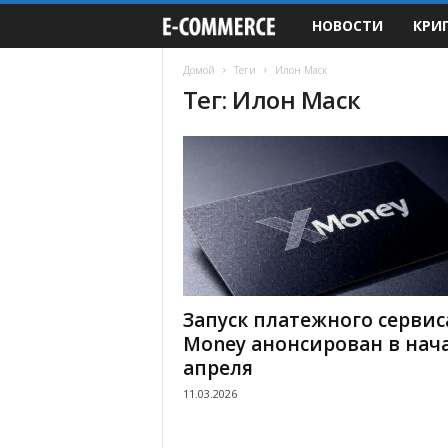
НОВОСТИ
КРИ
e
-
Домой
Теги
Илон Маск
Тег: Илон Маск
C
o
m
m
e
Запуск платежного сервис
r
Money анонсирован в нач
апреля
c
11.03.2026
e