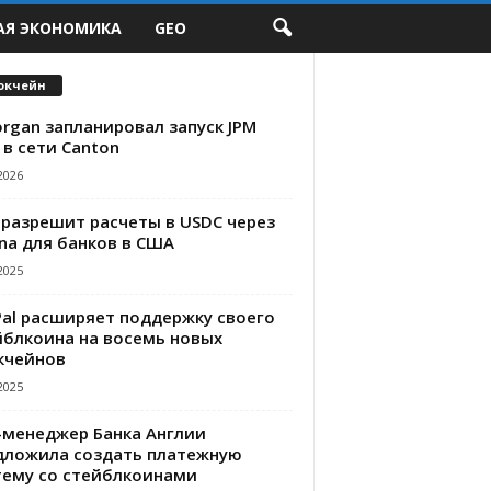
АЯ ЭКОНОМИКА
GEO
окчейн
rgan запланировал запуск JPM
 в сети Canton
2026
 разрешит расчеты в USDC через
na для банков в США
2025
Pal расширяет поддержку своего
йблкоина на восемь новых
кчейнов
2025
-менеджер Банка Англии
дложила создать платежную
тему со стейблкоинами