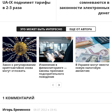
UA-IX поднимет тарифы
сомневаются в
в 2-3 раза
законности электронных
денег
ЭТО МОЖЕТ БЫТЬ ИНТЕРЕСНО
ЕЩЕ ОТ АВТОРА
Закон о регулировании
Изменения в
В Украине могут ввести
криптоактивов снова
финмониторинге —
новую налоговую
могут отложить
каковы признаки
амнистию
подозрительного
поведения
1 КОММЕНТАРИЙ
Игорь Еременко
08.07.2012 в 19:41