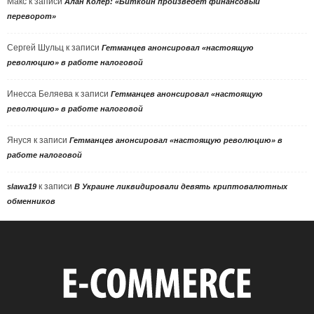
Макс
к записи
Алан Колер: «Биткоин произведет финансовый
переворот»
Сергей Шульц
к записи
Гетманцев анонсировал «настоящую
революцию» в работе налоговой
Инесса Беляева
к записи
Гетманцев анонсировал «настоящую
революцию» в работе налоговой
Януся
к записи
Гетманцев анонсировал «настоящую революцию» в
работе налоговой
к записи
slawa19
В Украине ликвидировали девять криптовалютных
обменников