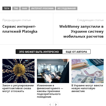
ТЕГИ
TNS
ІНАУ
ИНТЕРНЕТ-РЕКЛАМА
ИССЛЕДОВАНИЯ
Предыдущая статья
Следующая статья
Сервис интернет-
WebMoney запустили в
платежей Plategka
Украине систему
мобильных расчетов
ЭТО МОЖЕТ БЫТЬ ИНТЕРЕСНО
ЕЩЕ ОТ АВТОРА
Закон о регулировании
Изменения в
В Украине могут ввести
криптоактивов снова
финмониторинге —
новую налоговую
могут отложить
каковы признаки
амнистию
подозрительного
поведения