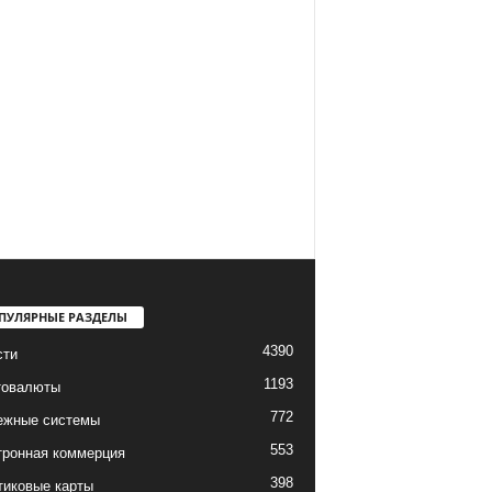
ПУЛЯРНЫЕ РАЗДЕЛЫ
4390
сти
1193
товалюты
772
ежные системы
553
тронная коммерция
398
тиковые карты