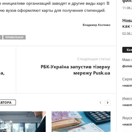
фин
 инициативе организаций заводят и другие виды карт. В
11.08.
нию вузов оформляют карты для получения стипендий.
Нов
как
Владимир Костенко
02.08.
А
ПРИВАТБАНК
Ко
Следующая статья
Макс
РБК-Україна запустив тізерну
фина
а,
мережу Pusk.ua
Серг
«нас
Инес
АВТОРА
«нас
Янус
«нас