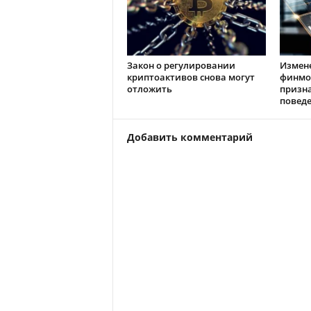
Закон о регулировании
Измен
криптоактивов снова могут
финмо
отложить
призн
повед
Добавить комментарий