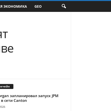
АЯ ЭКОНОМИКА
GEO
ят
иве
окчейн
organ запланировал запуск JPM
 в сети Canton
2026