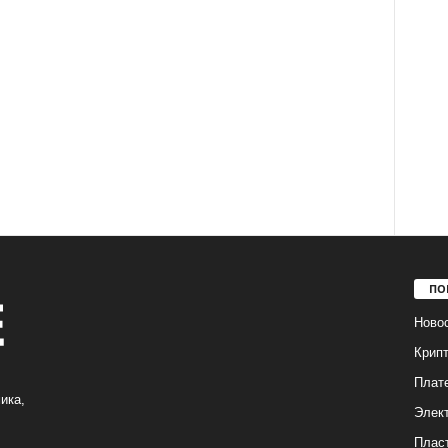
ПО
Ново
Крип
Плат
ика,
Элек
Плас