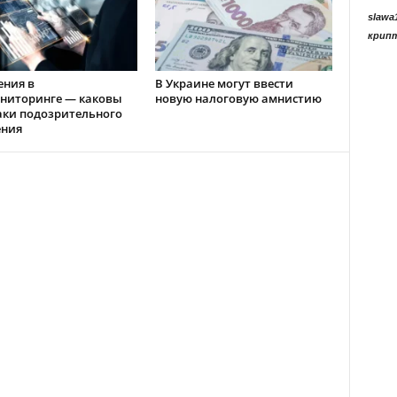
slawa
крип
ения в
В Украине могут ввести
ниторинге — каковы
новую налоговую амнистию
аки подозрительного
ения