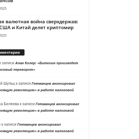
ансов
2025
ая валютная война сверхдержав:
 США и Китай делят криптомир
2025
мментарии
к записи
Алан Колер: «Биткоин произведет
нсовый переворот»
ей Шульц
к записи
Гетманцев анонсировал
тоящую революцию» в работе налоговой
са Беляева
к записи
Гетманцев анонсировал
тоящую революцию» в работе налоговой
я
к записи
Гетманцев анонсировал
тоящую революцию» в работе налоговой