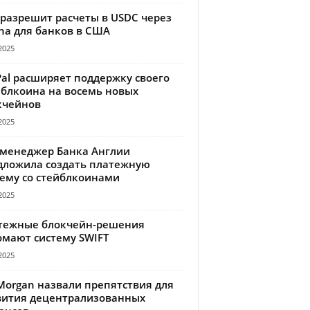
 разрешит расчеты в USDC через
na для банков в США
2025
Pal расширяет поддержку своего
йблкоина на восемь новых
кчейнов
2025
-менеджер Банка Англии
дложила создать платежную
тему со стейблкоинами
2025
тежные блокчейн-решения
омают систему SWIFT
2025
Morgan назвали препятствия для
вития децентрализованных