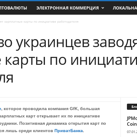
ПТОВАЛЮТЫ
ЭЛЕКТРОННАЯ КОММЕРЦИЯ
ЛОКАЛЬН
ят зарплатные карты по инициативе работодателя
о украинцев завод
 карты по инициат
ля
Бл
е
, которое проводила компания GfK, большая
арплатных карт открывает их по инициативе
JPM
Coin
рудники. Позитивная динамика открытия карт по
ся лишь среди клиентов
ПриватБанка
.
07.01.