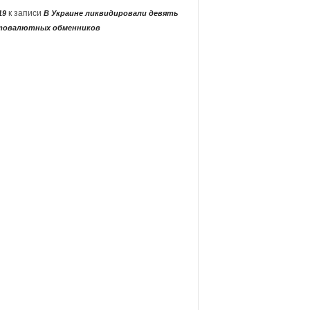
к записи
19
В Украине ликвидировали девять
товалютных обменников