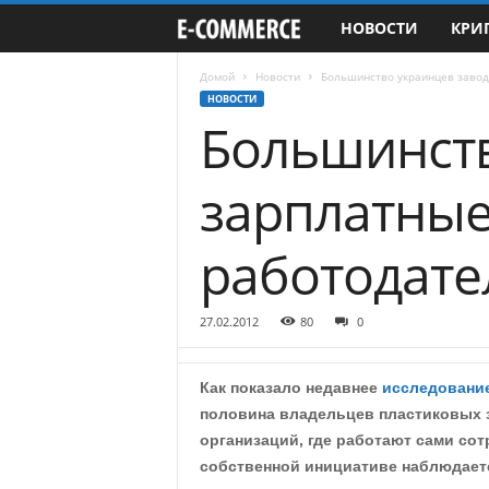
НОВОСТИ
КРИ
e
-
Домой
Новости
Большинство украинцев завод
НОВОСТИ
Большинств
C
o
зарплатные
m
работодате
m
e
27.02.2012
80
0
r
Как показало недавнее
исследовани
c
половина владельцев пластиковых з
организаций, где работают сами сот
e
собственной инициативе наблюдает