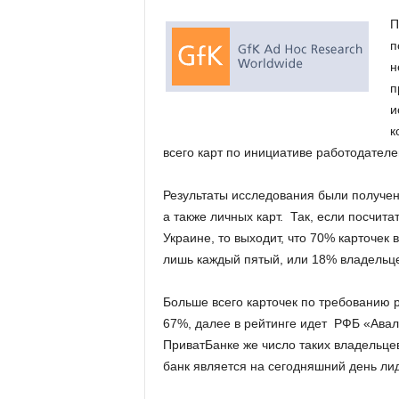
.
П
п
c
н
п
o
и
к
m
всего карт по инициативе работодателе
.
Результаты исследования были получены
u
а также личных карт. Так, если посчита
Украине, то выходит, что 70% карточек
a
лишь каждый пятый, или 18% владельце
Больше всего карточек по требованию 
67%, далее в рейтинге идет РФБ «Авал
ПриватБанке же число таких владельце
банк является на сегодняшний день ли