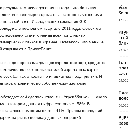
Visa
о результатам исследования выходит, что большая
Sola
оловина владельцев зарплатных карт пользуются ими
17.12.
е по своей воле. Исследование компания GfK
роводила в последнем квартале 2011 года. Объектом
Pay
сследования стали клиенты всех популярных
сте
оммерческих банков в Украине. Оказалось, что меньше
бло
й открывают в ПриватБанке.
22.09.
Топ
 в ходе опроса владельцев зарплатных карт, кредиток,
пре
ть количество всех пользователей зарплатных карт в
сис
 во всех банках открыты по инициативе предприятий. И
05.09.
в карт, открыли их по собственному желанию.
Пла
работодателей сделали клиенты «Укрсиббанка» — около
дол
ь», в котором данная цифра составляет 58%. В
30.08.
в оказалось немногим ниже – 41%. Причем последний
В JP
дером на рынке по числу данных операций.
раз