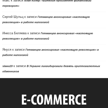
Макс
к записи
Алан Колер: «Биткоин произведет финансовый
переворот»
Сергей Шульц
к записи
Гетманцев анонсировал «настоящую
революцию» в работе налоговой
Инесса Беляева
к записи
Гетманцев анонсировал «настоящую
революцию» в работе налоговой
Януся
к записи
Гетманцев анонсировал «настоящую революцию» в
работе налоговой
к записи
slawa19
В Украине ликвидировали девять криптовалютных
обменников