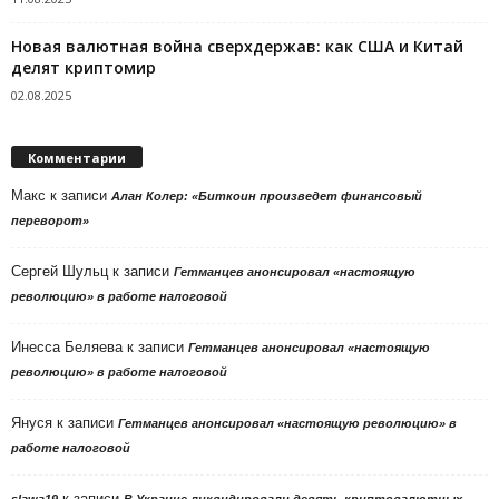
Новая валютная война сверхдержав: как США и Китай
делят криптомир
02.08.2025
Комментарии
Макс
к записи
Алан Колер: «Биткоин произведет финансовый
переворот»
Сергей Шульц
к записи
Гетманцев анонсировал «настоящую
революцию» в работе налоговой
Инесса Беляева
к записи
Гетманцев анонсировал «настоящую
революцию» в работе налоговой
Януся
к записи
Гетманцев анонсировал «настоящую революцию» в
работе налоговой
к записи
slawa19
В Украине ликвидировали девять криптовалютных