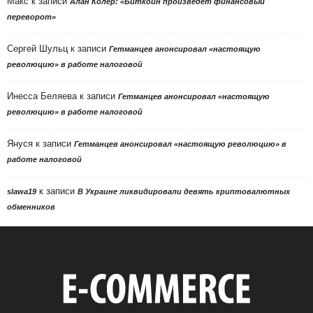
Макс
к записи
Алан Колер: «Биткоин произведет финансовый
переворот»
Сергей Шульц
к записи
Гетманцев анонсировал «настоящую
революцию» в работе налоговой
Инесса Беляева
к записи
Гетманцев анонсировал «настоящую
революцию» в работе налоговой
Януся
к записи
Гетманцев анонсировал «настоящую революцию» в
работе налоговой
к записи
slawa19
В Украине ликвидировали девять криптовалютных
обменников