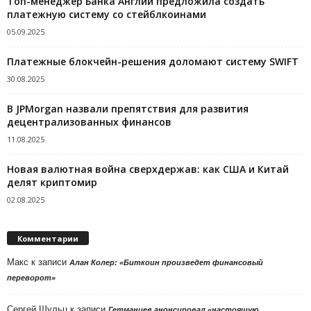
Топ-менеджер Банка Англии предложила создать
платежную систему со стейблкоинами
05.09.2025
Платежные блокчейн-решения доломают систему SWIFT
30.08.2025
В JPMorgan назвали препятствия для развития
децентрализованных финансов
11.08.2025
Новая валютная война сверхдержав: как США и Китай
делят криптомир
02.08.2025
Комментарии
Макс
к записи
Алан Колер: «Биткоин произведет финансовый
переворот»
Сергей Шульц
к записи
Гетманцев анонсировал «настоящую