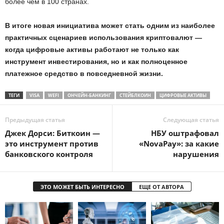
более чем в 100 странах.
В итоге новая инициатива может стать одним из наиболее
практичных сценариев использования криптовалют —
когда цифровые активы работают не только как
инструмент инвестирования, но и как полноценное
платежное средство в повседневной жизни.
ТЕГИ
VISA
WEFI
ОНЧЕЙН-БАНКИНГ
СТЕЙБЛКОИН
ЦИФРОВЫЕ АКТИВЫ
Предыдущая статья
Следующая статья
Джек Дорси: Биткоин —
НБУ оштрафовал
это инструмент против
«NovaPay»: за какие
банковского контроля
нарушения
ЭТО МОЖЕТ БЫТЬ ИНТЕРЕСНО
ЕЩЕ ОТ АВТОРА