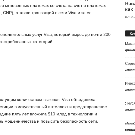
Нов
и мгновенных платежах со счета на счет и платежах
как
, CNP), а также транзакций в сети Visa и за ее
02.08.
Ко
дополнительных услуг Visa, который вырос до почти 200
востребованных категорий:
Макс
фина
Серг
«нас
Инес
«нас
астущим количеством вызовов, Visa объединила
Янус
стиции в искусственный интеллект и предотвращение
«нас
едние пять лет вложила $10 млрд в технологии и
ь мошенничества и повысить безопасность сети.
slawa
крип