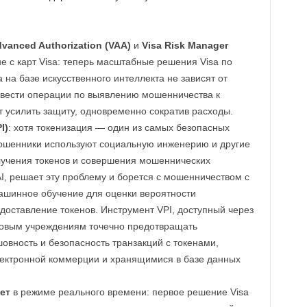
dvanced Authorization (VAA)
и
Visa Risk Manager
 с карт Visa: теперь масштабные решения Visa по
на базе искусственного интеллекта не зависят от
свести операции по выявлению мошенничества к
 усилить защиту, одновременно сократив расходы.
I)
: хотя токенизация — один из самых безопасных
мошенники используют социальную инженерию и другие
лучения токенов и совершения мошеннических
 AI, решает эту проблему и борется с мошенничеством с
машинное обучение для оценки вероятности
доставление токенов. Инструмент VPI, доступный через
совым учреждениям точечно предотвращать
овность и безопасность транзакций с токенами,
лектронной коммерции и хранящимися в базе данных
ет
в режиме реального времени: первое решение Visa