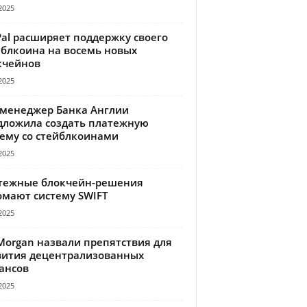
2025
Pal расширяет поддержку своего
йблкоина на восемь новых
кчейнов
2025
-менеджер Банка Англии
дложила создать платежную
тему со стейблкоинами
2025
тежные блокчейн-решения
омают систему SWIFT
2025
Morgan назвали препятствия для
вития децентрализованных
ансов
2025