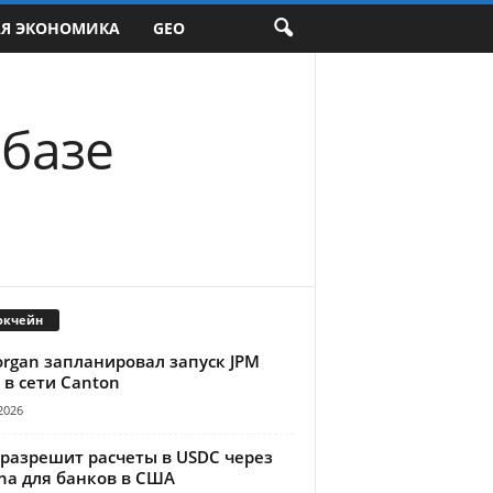
АЯ ЭКОНОМИКА
GEO
 базе
окчейн
organ запланировал запуск JPM
 в сети Canton
2026
 разрешит расчеты в USDC через
na для банков в США