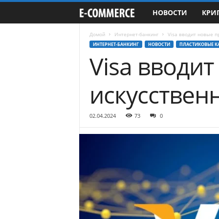
НОВОСТИ
КРИ
e
-
Домой
Интернет-банкинг
Visa вводит новые п
ИНТЕРНЕТ-БАНКИНГ
НОВОСТИ
ПЛАСТИКОВЫЕ К
Visa вводит
C
o
искусствен
m
02.04.2024
73
0
m
e
r
c
e