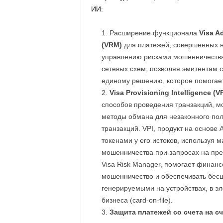
ИИ:
Расширение функционала
Visa A
(VRM)
для платежей, совершенных не
управлению рисками мошенничества 
сетевых схем, позволяя эмитентам 
единому решению, которое помогает
Visa Provisioning Intelligence (VP
способов проведения транзакций, 
методы обмана для незаконного по
транзакций. VPI, продукт на основе
токенами у его истоков, используя 
мошенничества при запросах на пре
Visa Risk Manager, помогает финан
мошенничество и обеспечивать бесш
генерируемыми на устройствах, в э
бизнеса (card-on-file).
Защита платежей со счета на сч