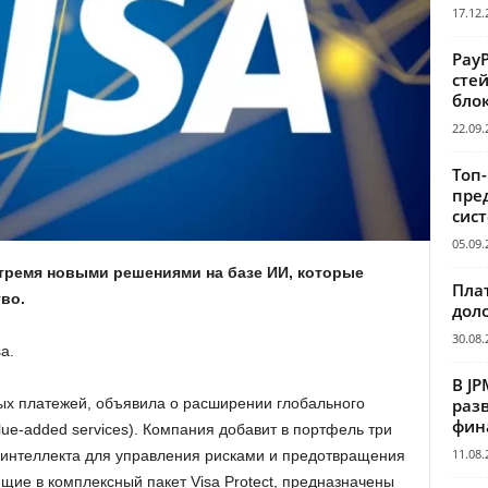
17.12.
Pay
сте
бло
22.09.
Топ
пре
сис
05.09.
я тремя новыми решениями на базе ИИ, которые
Пла
во.
дол
30.08.
a.
В JP
раз
вых платежей, объявила о расширении глобального
фин
ue-added services). Компания добавит в портфель три
11.08.
 интеллекта для управления рисками и предотвращения
щие в комплексный пакет Visa Protect, предназначены