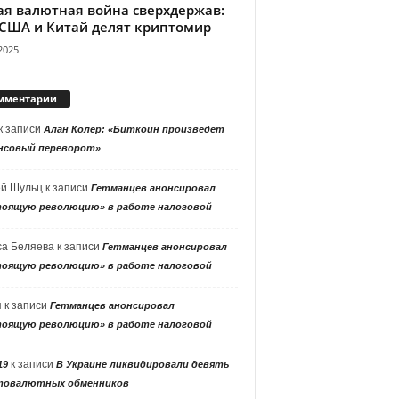
ая валютная война сверхдержав:
 США и Китай делят криптомир
2025
мментарии
к записи
Алан Колер: «Биткоин произведет
нсовый переворот»
ей Шульц
к записи
Гетманцев анонсировал
тоящую революцию» в работе налоговой
са Беляева
к записи
Гетманцев анонсировал
тоящую революцию» в работе налоговой
я
к записи
Гетманцев анонсировал
тоящую революцию» в работе налоговой
к записи
19
В Украине ликвидировали девять
товалютных обменников