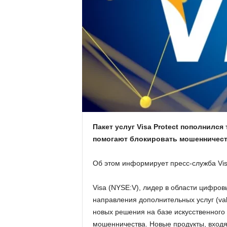
.
c
o
m
.
u
Пакет услуг Visa Protect пополнилс
помогают блокировать мошенничест
a
Об этом информирует пресс-служба Vis
Visa (NYSE:V), лидер в области цифро
направления дополнительных услуг (val
новых решения на базе искусственного
мошенничества. Новые продукты, входя