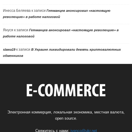
Инесса Беляева
к записи
Гетманцев анонсировал «настоящую
революцию» в работе налоговой
Януся
к записи
Гетманцев анонсировал «настоящую революцию» в
работе налоговой
к записи
slawa19
В Украине ликвидировали девять криптовалютных
обменников
Электронная коммерция, локальная экономика, местная валюта,
open source.
Свяжитесь с нами:
ivenco@ukr.net