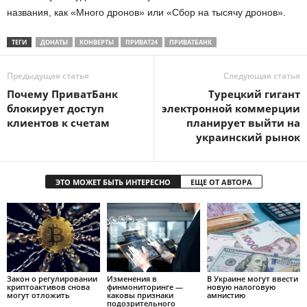
названия, как «Много дронов» или «Сбор на тысячу дронов».
ТЕГИ
ДОНАТЫ
КОНВЕРТЫ
ПРИВАТ24
ПРИВАТБАНК
Предыдущая статья
Следующая статья
Почему ПриватБанк
Турецкий гигант
блокирует доступ
электронной коммерции
клиентов к счетам
планирует выйти на
украинский рынок
ЭТО МОЖЕТ БЫТЬ ИНТЕРЕСНО
ЕЩЕ ОТ АВТОРА
Закон о регулировании
Изменения в
В Украине могут ввести
криптоактивов снова
финмониторинге —
новую налоговую
могут отложить
каковы признаки
амнистию
подозрительного