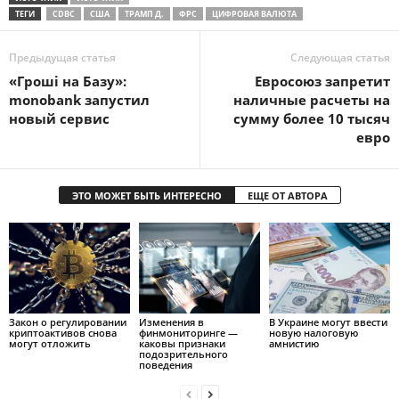
ТЕГИ
CDBC
США
ТРАМП Д.
ФРС
ЦИФРОВАЯ ВАЛЮТА
Предыдущая статья
Следующая статья
«Гроші на Базу»:
Евросоюз запретит
monobank запустил
наличные расчеты на
новый сервис
сумму более 10 тысяч
евро
ЭТО МОЖЕТ БЫТЬ ИНТЕРЕСНО
ЕЩЕ ОТ АВТОРА
Закон о регулировании
Изменения в
В Украине могут ввести
криптоактивов снова
финмониторинге —
новую налоговую
могут отложить
каковы признаки
амнистию
подозрительного
поведения