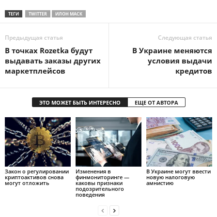
ТЕГИ
TWITTER
ИЛОН МАСК
Предыдущая статья
Следующая статья
В точках Rozetka будут
В Украине меняются
выдавать заказы других
условия выдачи
маркетплейсов
кредитов
ЭТО МОЖЕТ БЫТЬ ИНТЕРЕСНО
ЕЩЕ ОТ АВТОРА
Закон о регулировании
Изменения в
В Украине могут ввести
криптоактивов снова
финмониторинге —
новую налоговую
могут отложить
каковы признаки
амнистию
подозрительного
поведения