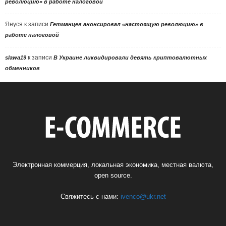
революцию» в работе налоговой
Януся
к записи
Гетманцев анонсировал «настоящую революцию» в
работе налоговой
к записи
slawa19
В Украине ликвидировали девять криптовалютных
обменников
Электронная коммерция, локальная экономика, местная валюта,
open source.
Свяжитесь с нами:
ivenco@ukr.net