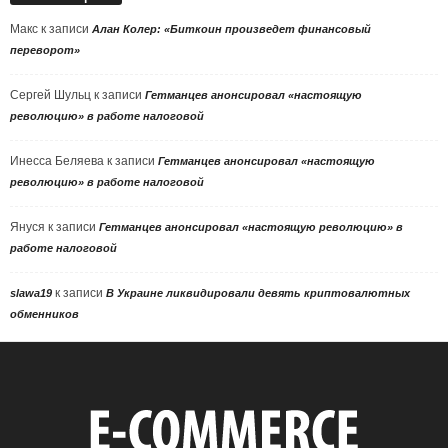
Макс
к записи
Алан Колер: «Биткоин произведет финансовый
переворот»
Сергей Шульц
к записи
Гетманцев анонсировал «настоящую
революцию» в работе налоговой
Инесса Беляева
к записи
Гетманцев анонсировал «настоящую
революцию» в работе налоговой
Януся
к записи
Гетманцев анонсировал «настоящую революцию» в
работе налоговой
к записи
slawa19
В Украине ликвидировали девять криптовалютных
обменников