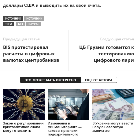
доллары США и выводить их на свои счета.
ИСТОЧНИК
ИСТОЧНИК
ТЕГИ
NFT
PAYPAL
Предыдущая статья
Следующая статья
BIS протестировал
ЦБ Грузии готовится к
расчеты в цифровых
тестированию
валютах центробанков
цифрового лари
ЭТО МОЖЕТ БЫТЬ ИНТЕРЕСНО
ЕЩЕ ОТ АВТОРА
Закон о регулировании
Изменения в
В Украине могут ввести
криптоактивов снова
финмониторинге —
новую налоговую
могут отложить
каковы признаки
амнистию
подозрительного