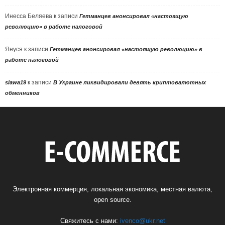
Инесса Беляева
к записи
Гетманцев анонсировал «настоящую
революцию» в работе налоговой
Януся
к записи
Гетманцев анонсировал «настоящую революцию» в
работе налоговой
к записи
slawa19
В Украине ликвидировали девять криптовалютных
обменников
Электронная коммерция, локальная экономика, местная валюта,
open source.
Свяжитесь с нами:
ivenco@ukr.net