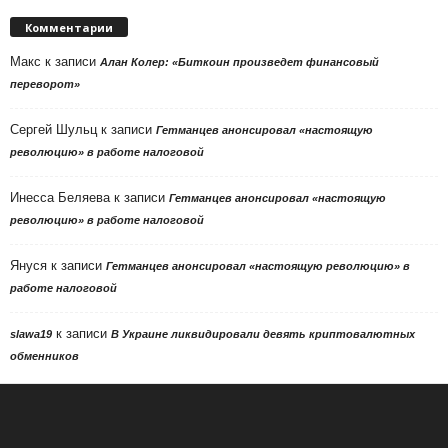
Комментарии
Макс
к записи
Алан Колер: «Биткоин произведет финансовый
переворот»
Сергей Шульц
к записи
Гетманцев анонсировал «настоящую
революцию» в работе налоговой
Инесса Беляева
к записи
Гетманцев анонсировал «настоящую
революцию» в работе налоговой
Януся
к записи
Гетманцев анонсировал «настоящую революцию» в
работе налоговой
к записи
slawa19
В Украине ликвидировали девять криптовалютных
обменников