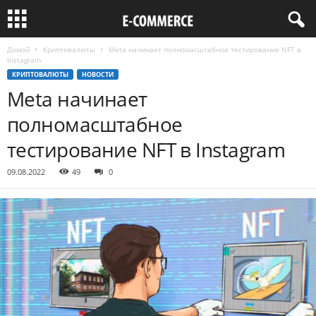
Домой
Криптовалюты
Meta начинает полномасштабное тестирование NFT в
Instagram
КРИПТОВАЛЮТЫ
НОВОСТИ
Meta начинает
полномасштабное
тестирование NFT в Instagram
09.08.2022
49
0