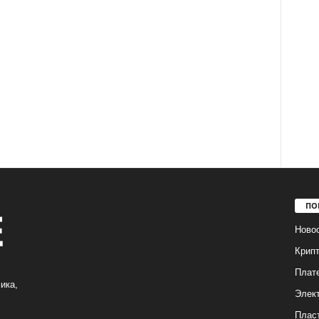
ПО
Ново
Крип
Плат
ика,
Элек
Плас