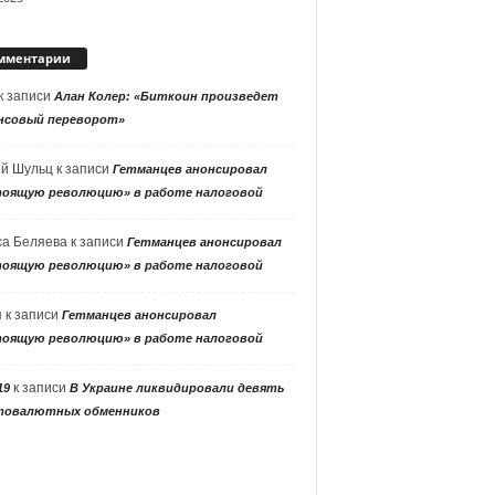
мментарии
к записи
Алан Колер: «Биткоин произведет
нсовый переворот»
ей Шульц
к записи
Гетманцев анонсировал
тоящую революцию» в работе налоговой
са Беляева
к записи
Гетманцев анонсировал
тоящую революцию» в работе налоговой
я
к записи
Гетманцев анонсировал
тоящую революцию» в работе налоговой
к записи
19
В Украине ликвидировали девять
товалютных обменников