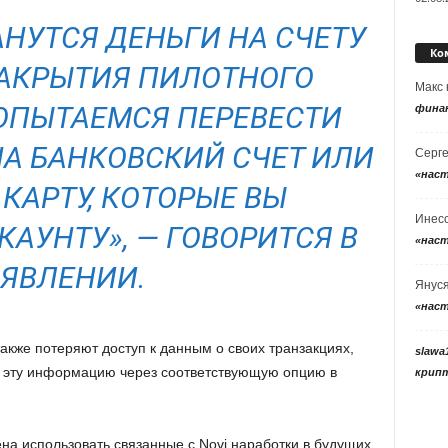
АНУТСЯ ДЕНЬГИ НА СЧЕТУ
Ко
ЗАКРЫТИЯ ПИЛОТНОГО
Макс
ПОПЫТАЕМСЯ ПЕРЕВЕСТИ
фина
НА БАНКОВСКИЙ СЧЕТ ИЛИ
Серг
«нас
КАРТУ, КОТОРЫЕ ВЫ
Инес
КАУНТУ», — ГОВОРИТСЯ В
«нас
ЯВЛЕНИИ.
Янус
«нас
акже потеряют доступ к данным о своих транзакциях,
slawa
ь эту информацию через соответствующую опцию в
крип
на использовать связанные с Novi наработки в будущих