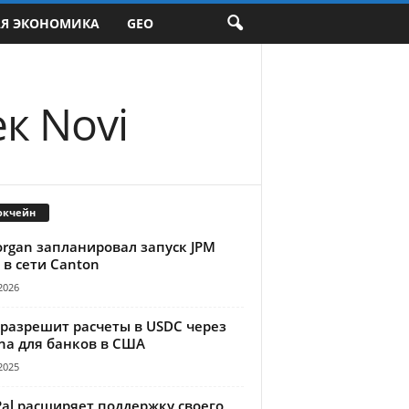
АЯ ЭКОНОМИКА
GEO
к Novi
окчейн
organ запланировал запуск JPM
 в сети Canton
2026
 разрешит расчеты в USDC через
na для банков в США
2025
Pal расширяет поддержку своего