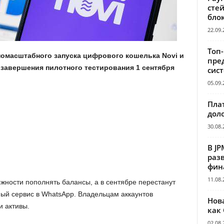
сте
бло
22.09.
Топ
номасштабного запуска цифрового кошелька Novi и
пре
 завершения пилотного тестирования 1 сентября
сис
05.09.
Пла
дол
30.08.
В JP
раз
фин
11.08.
жности пополнять балансы, а в сентябре перестанут
ый сервис в WhatsApp. Владельцам аккаунтов
Нов
 активы.
как
02.08.