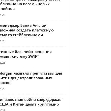
йблкоина на восемь новых
кчейнов
2025
-менеджер Банка Англии
дложила создать платежную
тему со стейблкоинами
2025
тежные блокчейн-решения
омают систему SWIFT
2025
Morgan назвали препятствия для
вития децентрализованных
ансов
2025
ая валютная война сверхдержав:
 США и Китай делят криптомир
2025