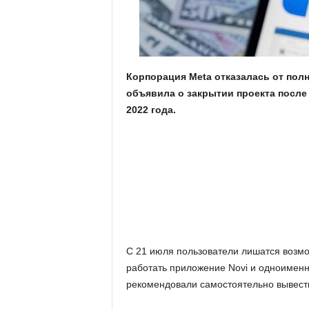
.
c
o
Корпорация Meta отказалась от пол
объявила о закрытии проекта после
m
2022 года.
.
u
a
С 21 июля пользователи лишатся возмо
работать приложение Novi и одноименн
рекомендовали самостоятельно вывести