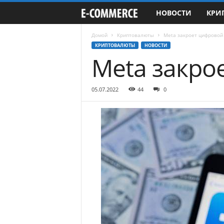
НОВОСТИ
КРИ
e
-
Домой
Криптовалюты
Meta закроет цифровой
КРИПТОВАЛЮТЫ
НОВОСТИ
Meta закро
C
o
05.07.2022
44
0
m
m
e
r
c
e