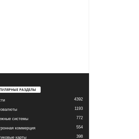
ПУЛЯРНЫЕ РАЗДЕЛЫ
4392
сти
1193
товалюты
772
ежные системы
554
тронная коммерция
398
тиковые карты