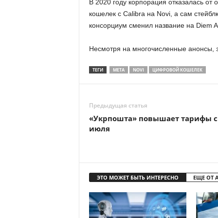
В 2020 году корпорация отказалась от
кошелек с Calibra на Novi, а сам стейб
консорциум сменил название на Diem As
Несмотря на многочисленные анонсы, за
ТЕГИ
META
NOVI
ЦИФРОВОЙ КОШЕЛЕК
Предыдущая статья
«Укрпошта» повышает тарифы с
июля
ЭТО МОЖЕТ БЫТЬ ИНТЕРЕСНО
ЕЩЕ ОТ 