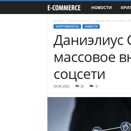
НОВОСТИ
КРИ
e
-
Домой
Криптовалюты
Даниэлиус Стасиулис: С
КРИПТОВАЛЮТЫ
НОВОСТИ
Даниэлиус 
C
o
массовое в
m
соцсети
m
e
28.06.2022
26
0
r
c
e