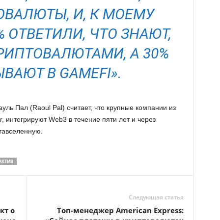
ОВАЛЮТЫ, И, К МОЕМУ
 ОТВЕТИЛИ, ЧТО ЗНАЮТ,
РИПТОВАЛЮТАМИ, А 30%
ВАЮТ В GAMEFI».
уль Пал (Raoul Pal) считает, что крупные компании из
er, интегрируют Web3 в течение пяти лет и через
тавселенную.
АКТИВ
Следующая статья
кт о
Топ-менеджер American Express: