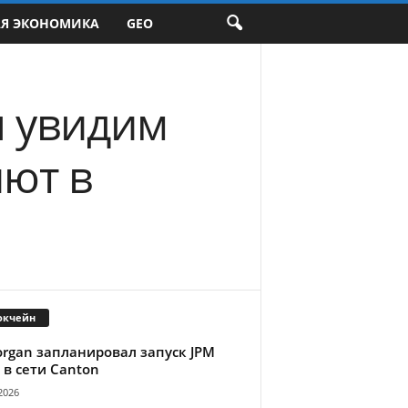
АЯ ЭКОНОМИКА
GEO
ы увидим
ют в
окчейн
organ запланировал запуск JPM
 в сети Canton
2026