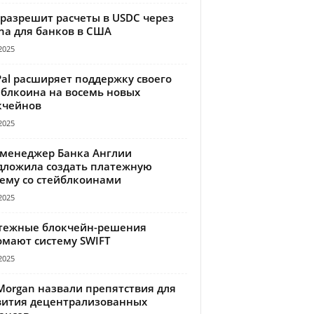
 разрешит расчеты в USDC через
na для банков в США
2025
Pal расширяет поддержку своего
йблкоина на восемь новых
кчейнов
2025
-менеджер Банка Англии
дложила создать платежную
тему со стейблкоинами
2025
тежные блокчейн-решения
омают систему SWIFT
2025
Morgan назвали препятствия для
вития децентрализованных