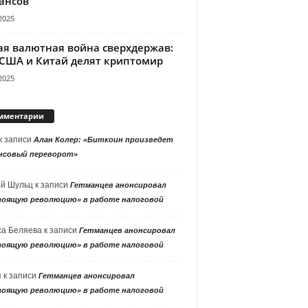
ансов
2025
ая валютная война сверхдержав:
 США и Китай делят криптомир
2025
мментарии
к записи
Алан Колер: «Биткоин произведет
нсовый переворот»
ей Шульц
к записи
Гетманцев анонсировал
тоящую революцию» в работе налоговой
са Беляева
к записи
Гетманцев анонсировал
тоящую революцию» в работе налоговой
я
к записи
Гетманцев анонсировал
тоящую революцию» в работе налоговой