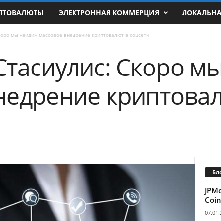
ПТОВАЛЮТЫ
ЭЛЕКТРОННАЯ КОММЕРЦИЯ
ЛОКАЛЬН
коро мы увидим массовое внедрение криптовалют в соцсети
Стасиулис: Скоро м
недрение криптовал
Бл
JPM
Coin
07.01.