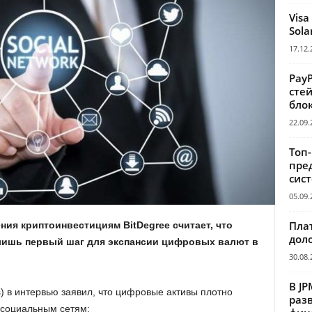
Visa
Sola
17.12.
Pay
сте
бло
22.09.
Топ
пре
сис
05.09.
Пла
ия криптоинвестициям BitDegree считает, что
дол
– лишь первый шаг для экспансии цифровых валют в
30.08.
В JP
is) в интервью заявил, что цифровые активы плотно
раз
 социальным сетям: