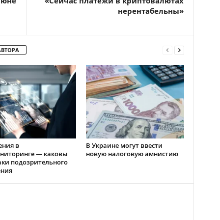
июне
«Сейчас платежи в криптовалютах
нерентабельны»
АВТОРА
ения в
В Украине могут ввести
ниторинге — каковы
новую налоговую амнистию
аки подозрительного
ения