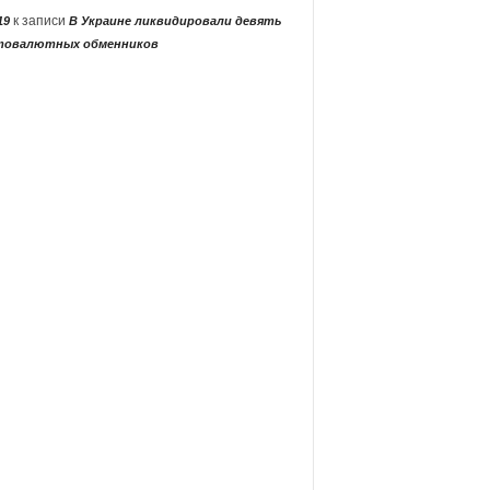
к записи
19
В Украине ликвидировали девять
товалютных обменников