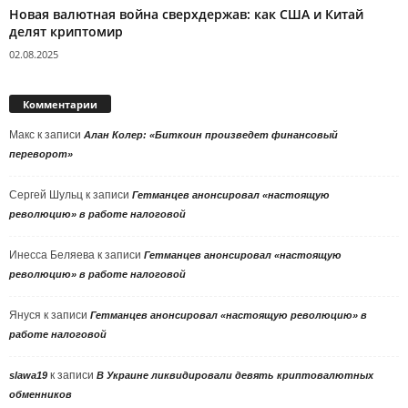
Новая валютная война сверхдержав: как США и Китай
делят криптомир
02.08.2025
Комментарии
Макс
к записи
Алан Колер: «Биткоин произведет финансовый
переворот»
Сергей Шульц
к записи
Гетманцев анонсировал «настоящую
революцию» в работе налоговой
Инесса Беляева
к записи
Гетманцев анонсировал «настоящую
революцию» в работе налоговой
Януся
к записи
Гетманцев анонсировал «настоящую революцию» в
работе налоговой
к записи
slawa19
В Украине ликвидировали девять криптовалютных
обменников