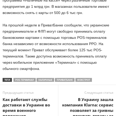
программы «Наличные на кассе» через различные торговые
предприятия до 1 млрд грн. В магазинах пользователи имеют
возможность снять с карты от 500 до 6 тыс грн.
На прошлой неделе в ПриватБанке сообщили, что украинские
предприниматели и ФЛП могут свободно принимать оплату
банковскими картами с помощью торговых POS-терминалов
банка независимо от возможности использования РРО. На
текущий момент Приват обслуживает более 125 тыс POS-
терминалов. Также доступна возможность принимать оплату
через мобильное приложение «Терминал» с помощью
обычного смартфона.
ТЕГИ
POS-ТЕРМИНАЛ
НАЛИЧНЫЕ
ПРИВАТБАНК
ФОКСТРОТ
Предыдущая статья
Следующая статья
Как работают службы
В Украину зашла
доставки в Украине во
компания Klarna: сервис
время военного
позволяет за гривны
положения
покупать товары за