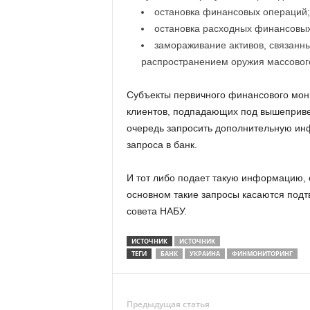
остановка финансовых операций;
остановка расходных финансовых
замораживание активов, связанн
распространением оружия массовог
Субъекты первичного финансового мо
клиентов, подпадающих под вышеприве
очередь запросить дополнительную ин
запроса в банк.
И тот либо подает такую информацию, ес
основном такие запросы касаются подт
совета НАБУ.
ИСТОЧНИК
ИСТОЧНИК
ТЕГИ
БАНК
УКРАИНА
ФИНМОНИТОРИНГ
Предыдущая статья