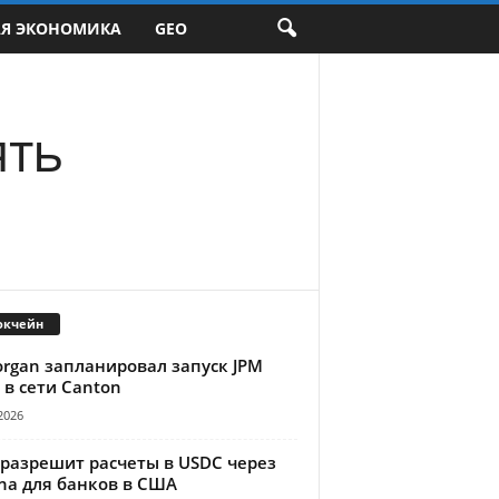
АЯ ЭКОНОМИКА
GEO
ять
окчейн
organ запланировал запуск JPM
 в сети Canton
2026
 разрешит расчеты в USDC через
na для банков в США