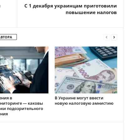
и
C 1 декабря украинцам приготовили
повышение налогов
АВТОРА
ения в
В Украине могут ввести
ниторинге — каковы
новую налоговую амнистию
аки подозрительного
ения