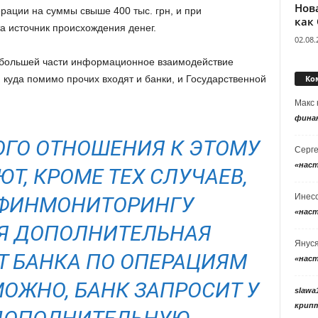
Нов
ации на суммы свыше 400 тыс. грн, и при
как
а источник происхождения денег.
02.08.
 большей части информационное взаимодействие
Ко
 куда помимо прочих входят и банки, и Государственной
Макс
фина
ГО ОТНОШЕНИЯ К ЭТОМУ
Серг
«нас
Т, КРОМЕ ТЕХ СЛУЧАЕВ,
Инес
СФИНМОНИТОРИНГУ
«нас
Я ДОПОЛНИТЕЛЬНАЯ
Янус
 БАНКА ПО ОПЕРАЦИЯМ
«нас
МОЖНО, БАНК ЗАПРОСИТ У
slawa
крип