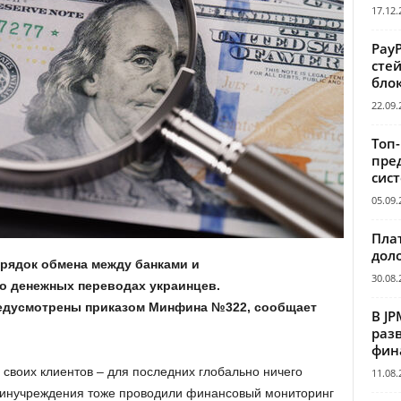
17.12.
Pay
сте
бло
22.09.
Топ
пре
сис
05.09.
Пла
дол
орядок обмена между банками и
30.08.
 денежных переводах украинцев.
едусмотрены приказом Минфина №322, сообщает
В JP
раз
фин
 своих клиентов – для последних глобально ничего
11.08.
финучреждения тоже проводили финансовый мониторинг