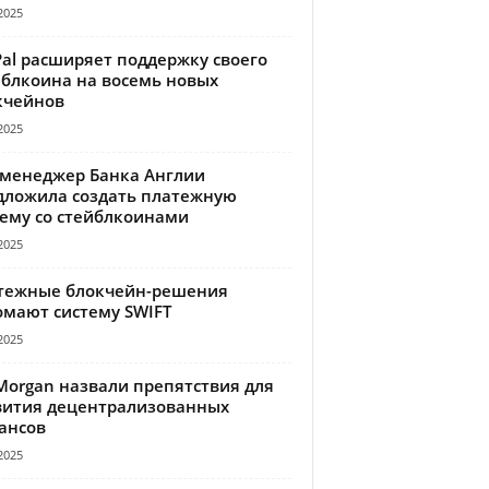
2025
Pal расширяет поддержку своего
йблкоина на восемь новых
кчейнов
2025
-менеджер Банка Англии
дложила создать платежную
тему со стейблкоинами
2025
тежные блокчейн-решения
омают систему SWIFT
2025
Morgan назвали препятствия для
вития децентрализованных
ансов
2025