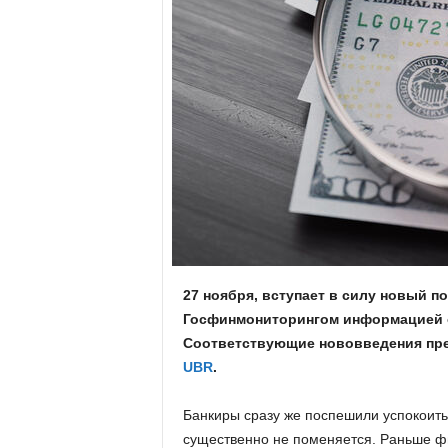
.
c
o
m
.
u
a
27 ноября, вступает в силу новый п
Госфинмониторингом информацией о
Соответствующие нововведения пр
UBR
.
Банкиры сразу же поспешили успокоить
существенно не поменяется. Раньше 