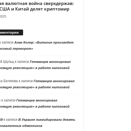
ая валютная война сверхдержав:
 США и Китай делят криптомир
2025
мментарии
к записи
Алан Колер: «Биткоин произведет
нсовый переворот»
ей Шульц
к записи
Гетманцев анонсировал
тоящую революцию» в работе налоговой
са Беляева
к записи
Гетманцев анонсировал
тоящую революцию» в работе налоговой
я
к записи
Гетманцев анонсировал
тоящую революцию» в работе налоговой
к записи
19
В Украине ликвидировали девять
товалютных обменников