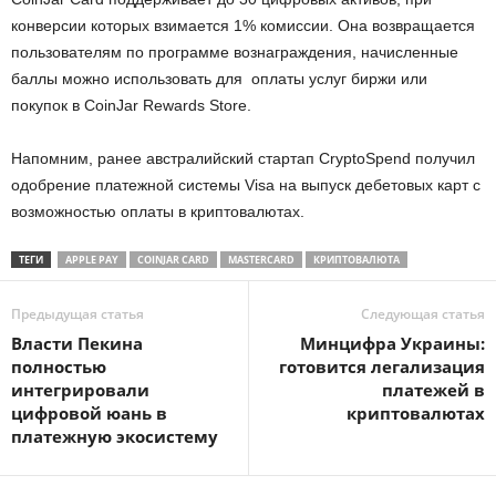
конверсии которых взимается 1% комиссии. Она возвращается
пользователям по программе вознаграждения, начисленные
баллы можно использовать для оплаты услуг биржи или
покупок в CoinJar Rewards Store.
Напомним, ранее австралийский стартап CryptoSpend получил
одобрение платежной системы Visa на выпуск дебетовых карт с
возможностью оплаты в криптовалютах.
ТЕГИ
APPLE PAY
COINJAR CARD
MASTERСARD
КРИПТОВАЛЮТА
Предыдущая статья
Следующая статья
Власти Пекина
Минцифра Украины:
полностью
готовится легализация
интегрировали
платежей в
цифровой юань в
криптовалютах
платежную экосистему