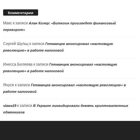
Комментарии
Макс
к записи
Алан Колер: «Биткоин произведет финансовый
переворот»
Сергей Шульц
к записи
Гетманцев анонсировал «настоящую
революцию» в работе налоговой
Инесса Беляева
к записи
Гетманцев анонсировал «настоящую
революцию» в работе налоговой
Януся
к записи
Гетманцев анонсировал «настоящую революцию» в
работе налоговой
к записи
slawa19
В Украине ликвидировали девять криптовалютных
обменников