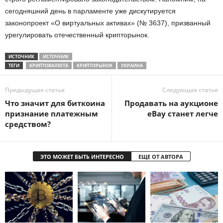
сегодняшний день в парламенте уже дискутируется
законопроект «О виртуальных активах» (№ 3637), призванный
урегулировать отечественный крипторынок.
ИСТОЧНИК
ИСТОЧНИК
ТЕГИ
КРИПТОВАЛЮТА
КРИПТОРЫНОК
УКРАИНА
Предыдущая статья
Следующая статья
Что значит для биткоина
Продавать на аукционе
признание платежным
eBay станет легче
средством?
ЭТО МОЖЕТ БЫТЬ ИНТЕРЕСНО
ЕЩЕ ОТ АВТОРА