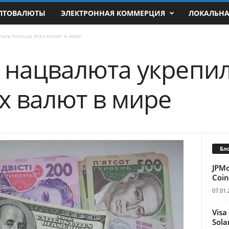
ПТОВАЛЮТЫ
ЭЛЕКТРОННАЯ КОММЕРЦИЯ
ЛОКАЛЬН
лась больше всех валют в мире
 нацвалюта укрепи
х валют в мире
Бл
JPM
Coin
07.01.
Visa
Sola