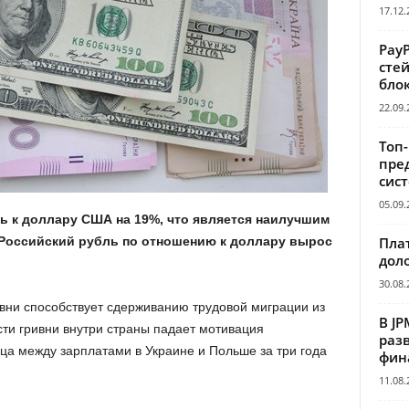
17.12.
Pay
сте
бло
22.09.
Топ
пре
сис
05.09.
сь к доллару США на 19%, что является наилучшим
Пла
 Российский рубль по отношению к доллару вырос
дол
30.08.
вни способствует сдерживанию трудовой миграции из
В JP
сти гривни внутри страны падает мотивация
раз
ица между зарплатами в Украине и Польше за три года
фин
11.08.