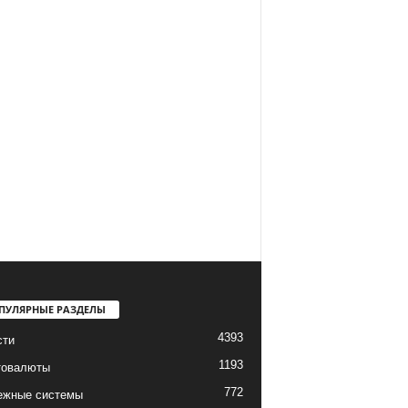
ПУЛЯРНЫЕ РАЗДЕЛЫ
4393
сти
1193
товалюты
772
ежные системы