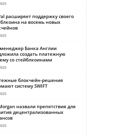
2025
Pal расширяет поддержку своего
йблкоина на восемь новых
кчейнов
2025
-менеджер Банка Англии
дложила создать платежную
тему со стейблкоинами
2025
тежные блокчейн-решения
омают систему SWIFT
2025
Morgan назвали препятствия для
вития децентрализованных
ансов
2025