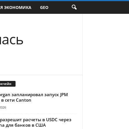
АЯ ЭКОНОМИКА
GEO
лась
окчейн
organ запланировал запуск JPM
 в сети Canton
2026
 разрешит расчеты в USDC через
na для банков в США