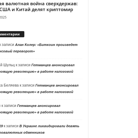
ая валютная война сверхдержав:
 США и Китай делят криптомир
2025
мментарии
к записи
Алан Колер: «Биткоин произведет
нсовый переворот»
ей Шульц
к записи
Гетманцев анонсировал
тоящую революцию» в работе налоговой
са Беляева
к записи
Гетманцев анонсировал
тоящую революцию» в работе налоговой
я
к записи
Гетманцев анонсировал
тоящую революцию» в работе налоговой
к записи
19
В Украине ликвидировали девять
товалютных обменников