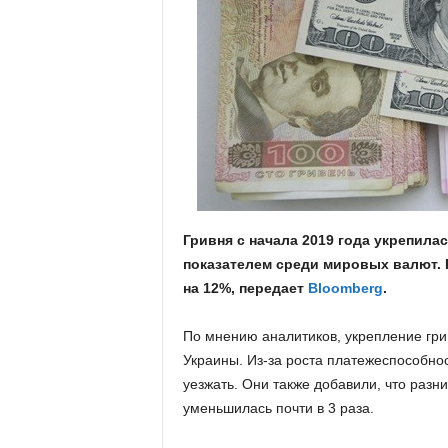
.
c
o
m
.
u
Гривня с начала 2019 года укрепила
показателем среди мировых валют.
a
на 12%, передает
Bloomberg
.
По мнению аналитиков, укрепление гри
Украины. Из-за роста платежеспособно
уезжать. Они также добавили, что разн
уменьшилась почти в 3 раза.