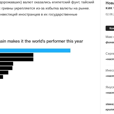
орожавших) валют оказались египетский фунт, тайский
Нов
как
с гривны укрепляется из-за избытка валюты на рынке.
02.08.
инвестиций иностранцев в их государственные
Ко
Макс
фина
Серг
«нас
Инес
«нас
Янус
«нас
slawa
крип