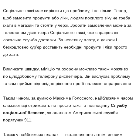
Соціальне таксі має вирішити цю проблему, і не тільки. Тепер,
щоб замовити продукти або ліки, людям похилого віку не треба
їхати в магазин та стояти у черзі. Зробити замовлення можна за
телефоном діспетчера Соціального таксі, яке спрацює як
локальна служба доставки. За невелику плату, а деколи і
безкоштовно кур’єр доставить необхідні продукти і ліки просто
до хати.
Викликати швидку, міліцію та охорону можливо також можливо
по цілодобовому телефону диспетчера. Він вислухає проблему
та сам прийме відповідне рішення про її належне опрацювання.
Таким чином, за думкою Максима Голосного, найближчим часом
єлизаветівці отримають не просто таксі, а повноцінну
Службу
соціальної безпеки
, за аналогом Американської служби
порятунку 911.
Також у найближчих планах — встановлення літнім, хворим