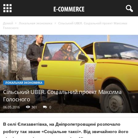
Домой
Локальная экономика
Сільський UBER. Соціальний проект Максима
Голосного
ЛОКАЛЬНАЯ ЭКОНОМИКА
Сільський UBER. Соціальний проект Максима
Голосного
06.05.2016
361
0
В селі Єлизаветівка, на Дніпропетровщині розпочало
роботу так зване «
Соціальне таксі
». Від звичайного його