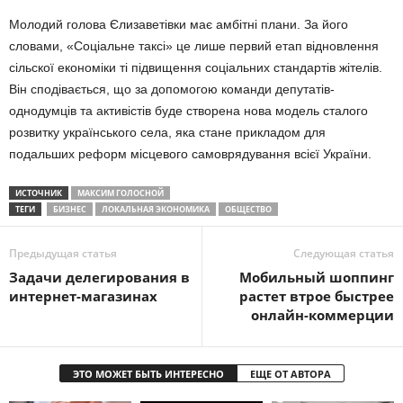
Молодий голова Єлизаветівки має амбітні плани. За його
словами, «Соціальне таксі» це лише первий етап відновлення
сільскої економіки ті підвищення соціальних стандартів жітелів.
Він сподівається, що за допомогою команди депутатів-
однодумців та активістів буде створена нова модель сталого
розвитку українського села, яка стане прикладом для
подальших реформ місцевого самоврядування всієї України.
ИСТОЧНИК
МАКСИМ ГОЛОСНОЙ
ТЕГИ
БИЗНЕС
ЛОКАЛЬНАЯ ЭКОНОМИКА
ОБЩЕСТВО
Предыдущая статья
Следующая статья
Задачи делегирования в
Мобильный шоппинг
интернет-магазинах
растет втрое быстрее
онлайн-коммерции
ЭТО МОЖЕТ БЫТЬ ИНТЕРЕСНО
ЕЩЕ ОТ АВТОРА