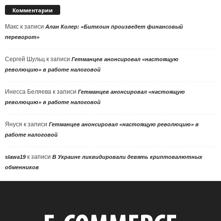
Комментарии
Макс
к записи
Алан Колер: «Биткоин произведет финансовый
переворот»
Сергей Шульц
к записи
Гетманцев анонсировал «настоящую
революцию» в работе налоговой
Инесса Беляева
к записи
Гетманцев анонсировал «настоящую
революцию» в работе налоговой
Януся
к записи
Гетманцев анонсировал «настоящую революцию» в
работе налоговой
к записи
slawa19
В Украине ликвидировали девять криптовалютных
обменников