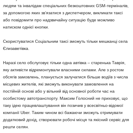
людям та інвалідам спеціальних безкоштовних GSM-терміналів,
за допомогою яких зв’язатися з диспетчером, викликати таксі
або повідомити про надзвичайну ситуацію буде можливо
натиском однієї кнопки.
Скористуватися Соціальним таксі зможуть тільки мешканці села
Єлизаветівка.
Наразі село обслуговує тільки одна автівка – старенька Таврія,
яку активісти відремонтували власними силами. Але з ростом
обсягів замовлень, планується залучатися більше водіїв з числа
місцевих жителів, які зможуть виконувати замовлення на
постійній основі або у вільний від основної роботи час на
особистому автотранспорту. Максим Голосний не приховує, що
таку ідею працевлаштування він позичив у всесвітньо-відомої
компанії Uber. Таким чином всі бажаючи зможуть отримувати
додатковий дохід, створювати робочі місця та якісний сервіс для
решти селян.