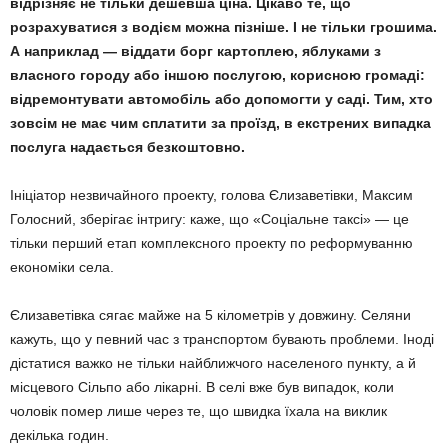
відрізняє не тільки дешевша ціна. Цікаво те, що
розрахуватися з водієм можна пізніше. І не тільки грошима.
А наприклад — віддати борг картоплею, яблуками з
власного городу або іншою послугою, корисною громаді:
відремонтувати автомобіль або допомогти у саді. Тим, хто
зовсім не має чим сплатити за проїзд, в екстрених випадка
послуга надається безкоштовно.
Ініціатор незвичайного проекту, голова Єлизаветівки, Максим
Голосний, зберігає інтригу: каже, що «Соціальне таксі» — це
тільки перший етап комплексного проекту по реформуванню
економіки села.
Єлизаветівка сягає майже на 5 кілометрів у довжину. Селяни
кажуть, що у певний час з транспортом бувають проблеми. Іноді
дістатися важко не тільки найближчого населеного пункту, а й
місцевого Сільпо або лікарні. В селі вже був випадок, коли
чоловік помер лише через те, що швидка їхала на виклик
декілька годин.