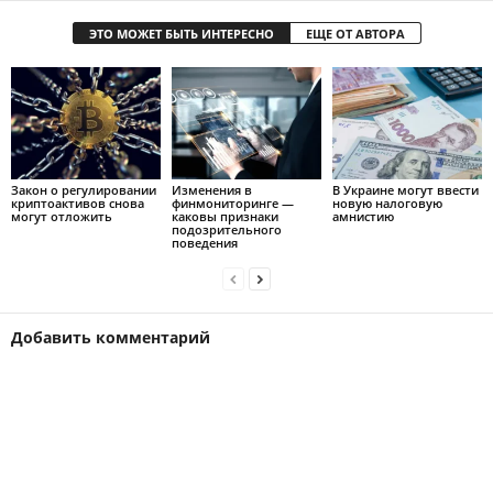
ЭТО МОЖЕТ БЫТЬ ИНТЕРЕСНО
ЕЩЕ ОТ АВТОРА
Закон о регулировании
Изменения в
В Украине могут ввести
криптоактивов снова
финмониторинге —
новую налоговую
могут отложить
каковы признаки
амнистию
подозрительного
поведения
Добавить комментарий