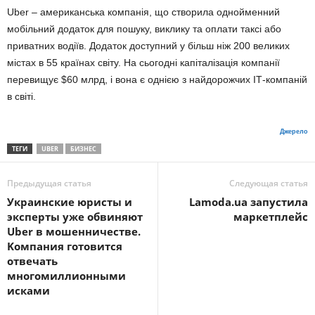
Uber – американська компанія, що створила однойменний
мобільний додаток для пошуку, виклику та оплати таксі або
приватних водіїв. Додаток доступний у більш ніж 200 великих
містах в 55 країнах світу. На сьогодні капіталізація компанії
перевищує $60 млрд, і вона є однією з найдорожчих ІТ-компаній
в світі.
Джерело
ТЕГИ
UBER
БИЗНЕС
Предыдущая статья
Следующая статья
Украинские юристы и
Lamoda.ua запустила
эксперты уже обвиняют
маркетплейс
Uber в мошенничестве.
Kомпания готовится
отвечать
многомиллионными
исками