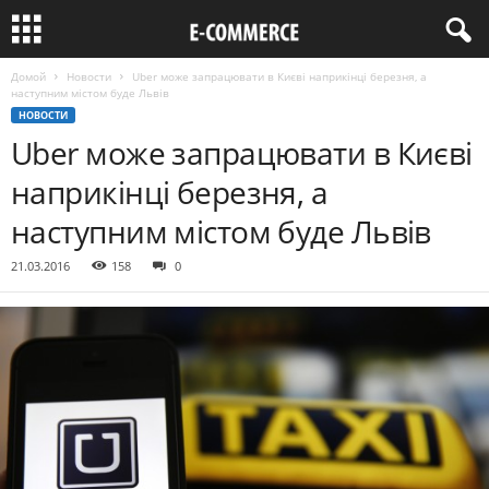
Домой
Новости
Uber може запрацювати в Києві наприкінці березня, а
наступним містом буде Львів
НОВОСТИ
Uber може запрацювати в Києві
наприкінці березня, а
наступним містом буде Львів
21.03.2016
158
0