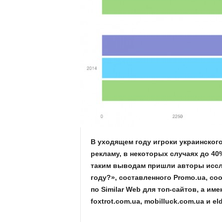
.
c
o
m
.
u
a
В уходящем году игроки украинског
рекламу, в некоторых случаях до 40%
таким выводам пришли авторы иссле
году?», составленного Promo.ua, с
по Similar Web для топ-сайтов, а именн
foxtrot.com.ua, mobilluck.com.ua и el