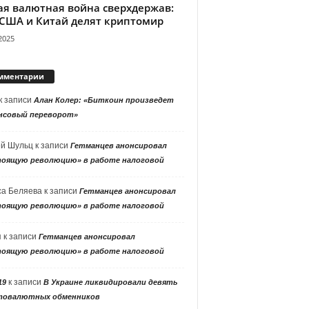
ая валютная война сверхдержав:
 США и Китай делят криптомир
2025
мментарии
к записи
Алан Колер: «Биткоин произведет
нсовый переворот»
ей Шульц
к записи
Гетманцев анонсировал
тоящую революцию» в работе налоговой
са Беляева
к записи
Гетманцев анонсировал
тоящую революцию» в работе налоговой
я
к записи
Гетманцев анонсировал
тоящую революцию» в работе налоговой
к записи
19
В Украине ликвидировали девять
товалютных обменников