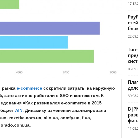
17.12.
Pay
сте
бло
22.09.
Топ
пре
сис
05.09.
Пла
дол
о рынка
e-commerce
сократили затраты на наружную
, зато активно работали с SEO и контекстом. К
30.08.
дования «Как развивался e-commerce в 2015
В JP
ообщает
AIN
. Динамику изменений анализировали
раз
о: rozetka.com.ua, allo.ua, comfy.ua, f.ua,
фин
dorado.com.ua.
11.08.