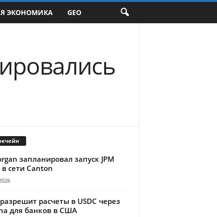
АЯ ЭКОНОМИКА
GEO
мировались
окчейн
organ запланировал запуск JPM
 в сети Canton
2026
 разрешит расчеты в USDC через
na для банков в США