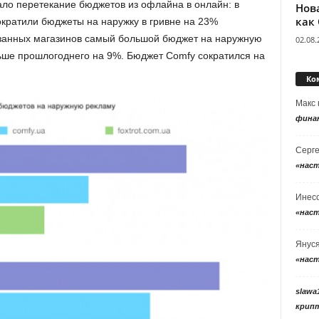
ало перетекание бюджетов из офлайна в онлайн: в
Нов
как
кратили бюджеты на наружку в гривне на 23%
азанных магазинов самый большой бюджет на наружную
02.08.
ьше прошлогоднего на 9%. Бюджет Comfy сократился на
Ко
Макс
фина
Серг
«нас
Инес
«нас
Янус
«нас
slawa
крип