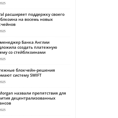
2025
Pal расширяет поддержку своего
йблкоина на восемь новых
кчейнов
2025
-менеджер Банка Англии
дложила создать платежную
тему со стейблкоинами
2025
тежные блокчейн-решения
омают систему SWIFT
2025
Morgan назвали препятствия для
вития децентрализованных
ансов
2025