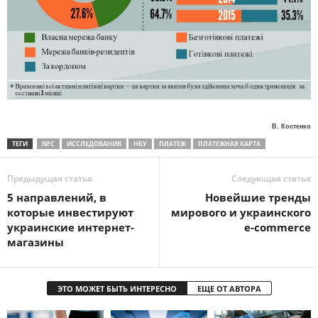
В. Костенко
ТЕГИ
NFC
ИССЛЕДОВАНИЯ
НБУ
ПЛАТЕЖ
ПЛАТЕЖНАЯ КАРТА
Предыдущая статья
Следующая статья
5 направлений, в
Новейшие тренды
которые инвестируют
мирового и украинского
украинские интернет-
e-commerce
магазины
ЭТО МОЖЕТ БЫТЬ ИНТЕРЕСНО
ЕЩЕ ОТ АВТОРА