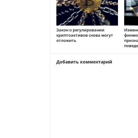
Закон о регулировании
Измен
криптоактивов снова могут
финмо
отложить
призн
повед
Добавить комментарий