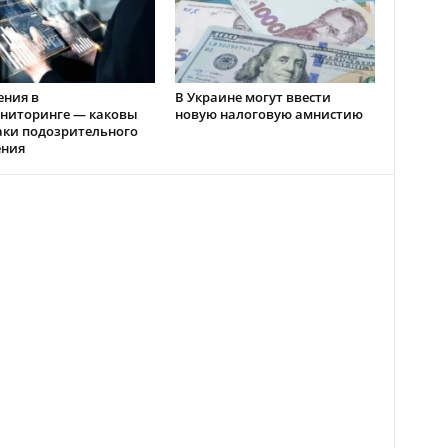
ения в
В Украине могут ввести
ниторинге — каковы
новую налоговую амнистию
аки подозрительного
ения