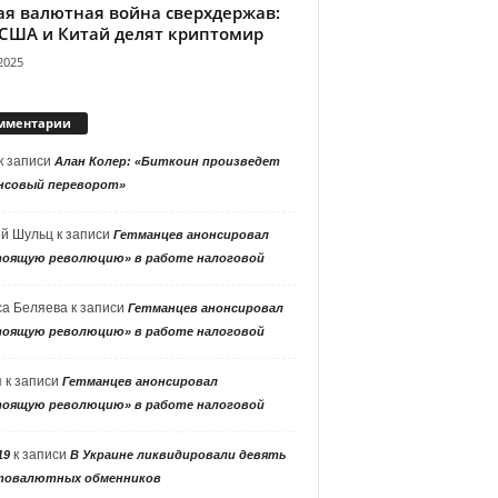
ая валютная война сверхдержав:
 США и Китай делят криптомир
2025
мментарии
к записи
Алан Колер: «Биткоин произведет
нсовый переворот»
ей Шульц
к записи
Гетманцев анонсировал
тоящую революцию» в работе налоговой
са Беляева
к записи
Гетманцев анонсировал
тоящую революцию» в работе налоговой
я
к записи
Гетманцев анонсировал
тоящую революцию» в работе налоговой
к записи
19
В Украине ликвидировали девять
товалютных обменников