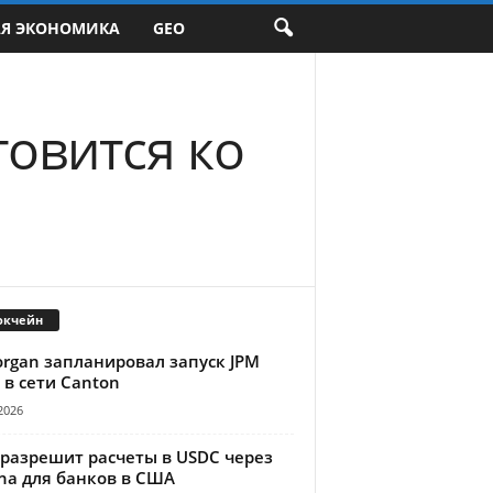
АЯ ЭКОНОМИКА
GEO
товится ко
окчейн
organ запланировал запуск JPM
 в сети Canton
2026
 разрешит расчеты в USDC через
na для банков в США