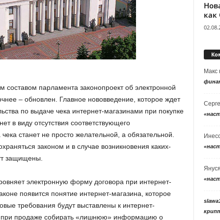
Нов
как
02.08.
Ко
Макс
фина
м составом парламента законопроект об электронной
очнее – обновлен. Главное нововведение, которое ждет
Серг
льства по выдаче чека интернет-магазинами при покупке
«нас
нет в виду отсутствия соответствующего
 чека станет не просто желательной, а обязательной.
Инес
охраняться законом и в случае возникновения каких-
«нас
ут защищены.
Янус
«нас
ировняет электронную форму договора при интернет-
аконе появится понятие интернет-магазина, которое
slawa
новые требования будут выставлены к интернет-
крип
т при продаже собирать «лишнюю» информацию о