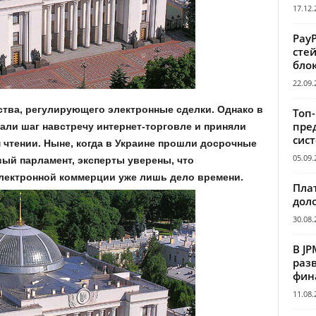
17.12.
Pay
сте
бло
22.09.
ства, регулирующего электронные сделки. Однако в
Топ
пре
али шаг навстречу интернет-торговле и приняли
сис
 чтении. Ныне, когда в Украине прошли досрочные
05.09.
ый парламент, эксперты уверены, что
электронной коммерции уже лишь дело времени.
Пла
дол
30.08.
В JP
раз
фин
11.08.