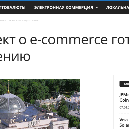
ПТОВАЛЮТЫ
ЭЛЕКТРОННАЯ КОММЕРЦИЯ
ЛОКАЛЬН
товится ко второму чтению
кт о e-commerce го
ению
Бл
JPM
Coin
07.01.
Visa
Sola