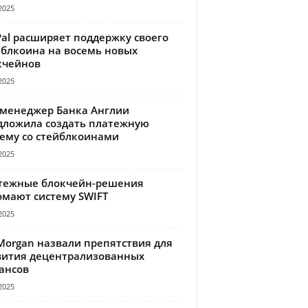
2025
Pal расширяет поддержку своего
йблкоина на восемь новых
кчейнов
2025
-менеджер Банка Англии
дложила создать платежную
тему со стейблкоинами
2025
тежные блокчейн-решения
омают систему SWIFT
2025
Morgan назвали препятствия для
вития децентрализованных
ансов
2025