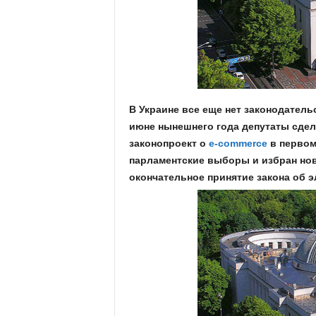
.
c
o
m
В Украине все еще нет законодатель
июне нынешнего года депутаты сдел
.
законопроект о
e-commerce
в первом
парламентские выборы и избран нов
u
окончательное принятие закона об 
a