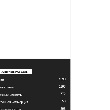
ПУЛЯРНЫЕ РАЗДЕЛЫ
4390
сти
1193
товалюты
772
ежные системы
553
тронная коммерция
398
тиковые карты