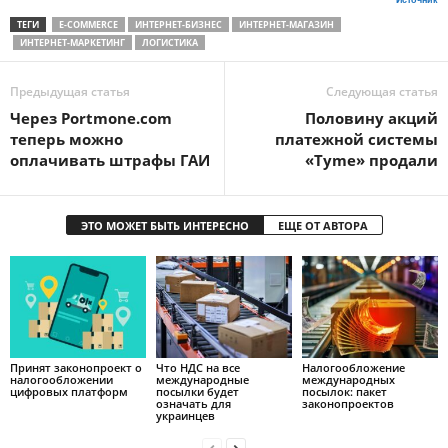
Источник
ТЕГИ
E-COMMERCE
ИНТЕРНЕТ-БИЗНЕС
ИНТЕРНЕТ-МАГАЗИН
ИНТЕРНЕТ-МАРКЕТИНГ
ЛОГИСТИКА
Предыдущая статья
Следующая статья
Через Portmone.com
Половину акций
теперь можно
платежной системы
оплачивать штрафы ГАИ
«Tyme» продали
ЭТО МОЖЕТ БЫТЬ ИНТЕРЕСНО
ЕЩЕ ОТ АВТОРА
Принят законопроект о
Что НДС на все
Налогообложение
налогообложении
международные
международных
цифровых платформ
посылки будет
посылок: пакет
означать для
законопроектов
украинцев