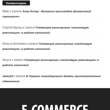
Комментарии
Макс
к записи
Алан Колер: «Биткоин произведет финансовый
переворот»
Сергей Шульц
к записи
Гетманцев анонсировал «настоящую
революцию» в работе налоговой
Инесса Беляева
к записи
Гетманцев анонсировал «настоящую
революцию» в работе налоговой
Януся
к записи
Гетманцев анонсировал «настоящую революцию» в
работе налоговой
к записи
slawa19
В Украине ликвидировали девять криптовалютных
обменников