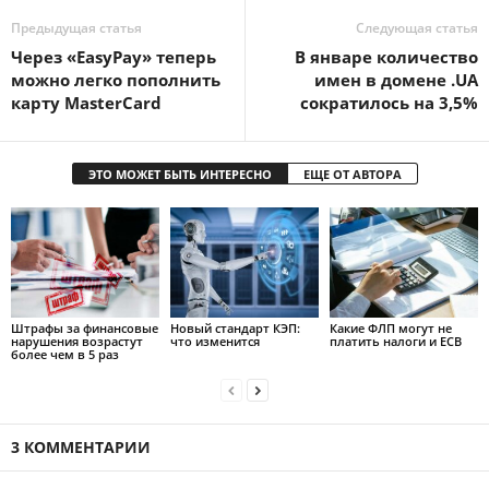
Предыдущая статья
Следующая статья
Через «EasyPay» теперь
В январе количество
можно легко пополнить
имен в домене .UA
карту MasterCard
сократилось на 3,5%
ЭТО МОЖЕТ БЫТЬ ИНТЕРЕСНО
ЕЩЕ ОТ АВТОРА
Штрафы за финансовые
Новый стандарт КЭП:
Какие ФЛП могут не
нарушения возрастут
что изменится
платить налоги и ЕСВ
более чем в 5 раз
3 КОММЕНТАРИИ