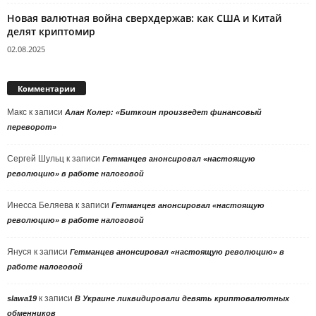
Новая валютная война сверхдержав: как США и Китай
делят криптомир
02.08.2025
Комментарии
Макс
к записи
Алан Колер: «Биткоин произведет финансовый
переворот»
Сергей Шульц
к записи
Гетманцев анонсировал «настоящую
революцию» в работе налоговой
Инесса Беляева
к записи
Гетманцев анонсировал «настоящую
революцию» в работе налоговой
Януся
к записи
Гетманцев анонсировал «настоящую революцию» в
работе налоговой
к записи
slawa19
В Украине ликвидировали девять криптовалютных
обменников