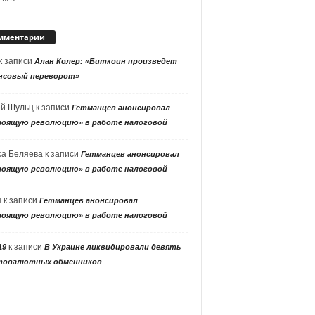
мментарии
к записи
Алан Колер: «Биткоин произведет
нсовый переворот»
ей Шульц
к записи
Гетманцев анонсировал
тоящую революцию» в работе налоговой
са Беляева
к записи
Гетманцев анонсировал
тоящую революцию» в работе налоговой
я
к записи
Гетманцев анонсировал
тоящую революцию» в работе налоговой
к записи
19
В Украине ликвидировали девять
товалютных обменников