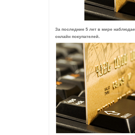
.
c
За последние 5 лет в мире наблюдае
o
онлайн покупателей.
m
.
u
a