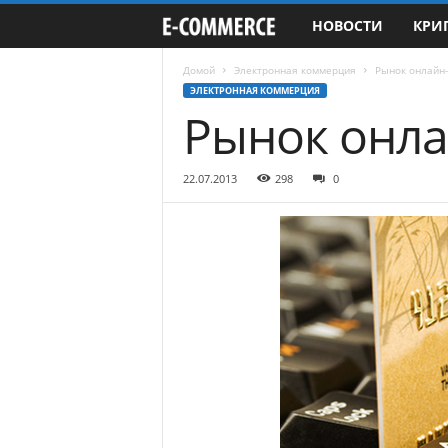
НОВОСТИ
КРИ
e
-
Домой
Электронная коммерция
Рынок онлайн
ЭЛЕКТРОННАЯ КОММЕРЦИЯ
Рынок онла
C
o
22.07.2013
298
0
m
m
e
r
c
e