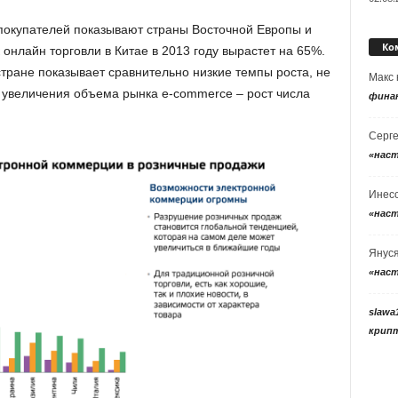
покупателей показывают страны Восточной Европы и
Ко
нлайн торговли в Китае в 2013 году вырастет на 65%.
тране показывает сравнительно низкие темпы роста, не
Макс
величения объема рынка e-сommerce – рост числа
фина
Серг
«нас
Инес
«нас
Янус
«нас
slawa
крип