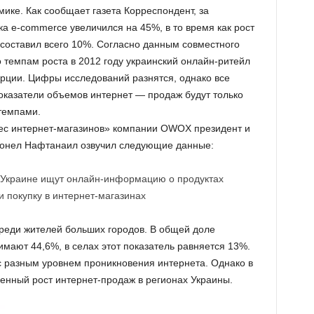
ике. Как сообщает газета Корреспондент, за
а e-сommerce увеличился на 45%, в то время как рост
составил всего 10%. Согласно данным совместного
о темпам роста в 2012 году украинский онлайн-ритейл
урции. Цифры исследований разнятся, однако все
оказатели объемов интернет — продаж будут только
темпами.
ес интернет-магазинов» компании OWOX президент и
Ионел Нафтанаил озвучил следующие данные:
 Украине ищут онлайн-информацию о продуктах
и покупку в интернет-магазинах
реди жителей больших городов. В общей доле
мают 44,6%, в селах этот показатель равняется 13%.
 разным уровнем проникновения интернета. Однако в
нный рост интернет-продаж в регионах Украины.