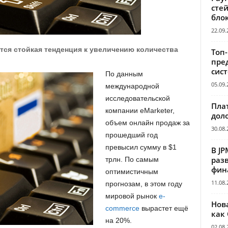
сте
бло
22.09.
тся стойкая тенденция к увеличению количества
Топ
пре
сис
По данным
05.09.
международной
исследовательской
Пла
компании eMarketer,
дол
объем онлайн продаж за
30.08.
прошедший год
превысил сумму в $1
В JP
раз
трлн. По самым
фин
оптимистичным
11.08.
прогнозам, в этом году
мировой рынок
e-
Нов
сommerce
вырастет ещё
как
на 20%.
02.08.