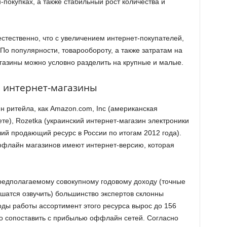
покупках, а также стабильный рост количества и
стественно, что с увеличением интернет-покупателей,
 По популярности, товарообороту, а также затратам на
газины можно условно разделить на крупные и малые.
 интернет-магазины
йн ритейла, как Amazon.com, Inc (американская
е), Rozetka (украинский интернет-магазин электроники
йший продающий ресурс в России по итогам 2012 года).
флайн магазинов имеют интернет-версию, которая
.
редполагаемому совокупному годовому доходу (точные
атся озвучить) большинство экспертов склонны
годы работы ассортимент этого ресурса вырос до 156
но сопоставить с прибылью оффлайн сетей. Согласно