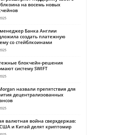
йблкоина на восемь новых
кчейнов
2025
-менеджер Банка Англии
дложила создать платежную
тему со стейблкоинами
2025
тежные блокчейн-решения
омают систему SWIFT
2025
Morgan назвали препятствия для
вития децентрализованных
ансов
2025
ая валютная война сверхдержав:
 США и Китай делят криптомир
2025