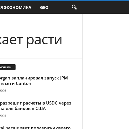
АЯ ЭКОНОМИКА
GEO
ает расти
окчейн
organ запланировал запуск JPM
 в сети Canton
2026
 разрешит расчеты в USDC через
na для банков в США
2025
Pal расширяет поддержку своего