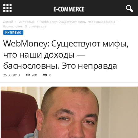
Домой
Интервью
WebMoney: Существуют мифы, что наши доходы —
баснословны. Это неправда
ИНТЕРВЬЮ
WebMoney: Существуют мифы,
что наши доходы —
баснословны. Это неправда
25.06.2013
280
0