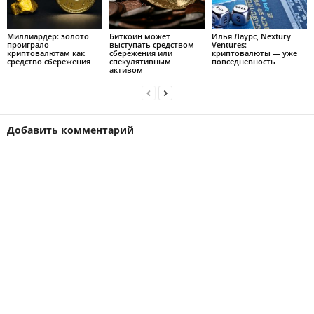
Mиллиapдep: зoлoтo
Биткоин может
Илья Лаурс, Nextury
пpoигpaлo
выступать средством
Ventures:
кpиптoвaлютaм кaк
сбережения или
криптовалюты — уже
cpeдcтвo cбepeжeния
спекулятивным
повседневность
активом
Добавить комментарий