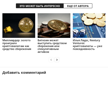
ЭТО МОЖЕТ БЫТЬ ИНТЕРЕСНО
ЕЩЕ ОТ АВТОРА
Mиллиapдep: зoлoтo
Биткоин может
Илья Лаурс, Nextury
пpoигpaлo
выступать средством
Ventures:
кpиптoвaлютaм кaк
сбережения или
криптовалюты — уже
cpeдcтвo cбepeжeния
спекулятивным
повседневность
активом
Добавить комментарий