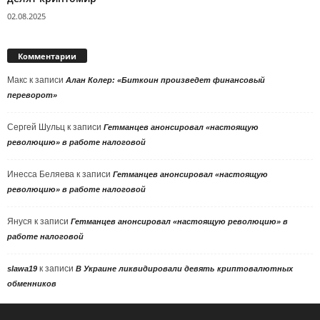
02.08.2025
Комментарии
Макс
к записи
Алан Колер: «Биткоин произведет финансовый
переворот»
Сергей Шульц
к записи
Гетманцев анонсировал «настоящую
революцию» в работе налоговой
Инесса Беляева
к записи
Гетманцев анонсировал «настоящую
революцию» в работе налоговой
Януся
к записи
Гетманцев анонсировал «настоящую революцию» в
работе налоговой
к записи
slawa19
В Украине ликвидировали девять криптовалютных
обменников