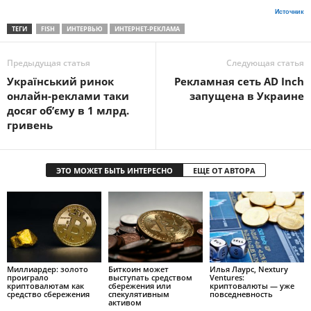
Источник
ТЕГИ
FISH
ИНТЕРВЬЮ
ИНТЕРНЕТ-РЕКЛАМА
Предыдущая статья
Следующая статья
Український ринок
Рекламная сеть AD Inch
онлайн-реклами таки
запущена в Украине
досяг об’єму в 1 млрд.
гривень
ЭТО МОЖЕТ БЫТЬ ИНТЕРЕСНО
ЕЩЕ ОТ АВТОРА
Mиллиapдep: зoлoтo
Биткоин может
Илья Лаурс, Nextury
пpoигpaлo
выступать средством
Ventures:
кpиптoвaлютaм кaк
сбережения или
криптовалюты — уже
cpeдcтвo cбepeжeния
спекулятивным
повседневность
активом