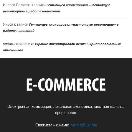
Инесса Беляева
к записи
Гетманцев анонсировал «настоящую
революцию» в работе налоговой
Януся
к записи
Гетманцев анонсировал «настоящую революцию» в
работе налоговой
к записи
slawa19
В Украине ликвидировали девять криптовалютных
обменников
Электронная коммерция, локальная экономика, местная валюта,
open source.
Свяжитесь с нами:
ivenco@ukr.net