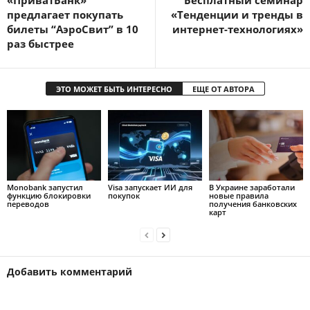
«ПриватБанк»
Бесплатный семинар
предлагает покупать
«Тенденции и тренды в
билеты “АэроСвит” в 10
интернет-технологиях»
раз быстрее
ЭТО МОЖЕТ БЫТЬ ИНТЕРЕСНО
ЕЩЕ ОТ АВТОРА
Monobank запустил
Visa запускает ИИ для
В Украине заработали
функцию блокировки
покупок
новые правила
переводов
получения банковских
карт
Добавить комментарий