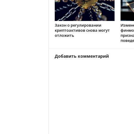
Закон о регулировании
Измен
криптоактивов снова могут
финмо
отложить
призн
повед
Добавить комментарий