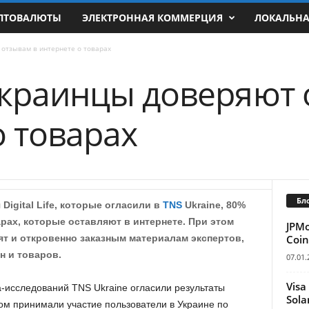
ПТОВАЛЮТЫ
ЭЛЕКТРОННАЯ КОММЕРЦИЯ
ЛОКАЛЬН
 отзывам в интернете о товарах
украинцы доверяют 
о товарах
Бл
Digital Life, которые огласили в
TNS
Ukraine, 80%
рах, которые оставляют в интернете. При этом
JPM
Coin
ят и откровенно заказным материалам экспертов,
н и товаров.
07.01.
Visa
-исследований TNS Ukraine огласили результаты
Sola
ом принимали участие пользователи в Украине по