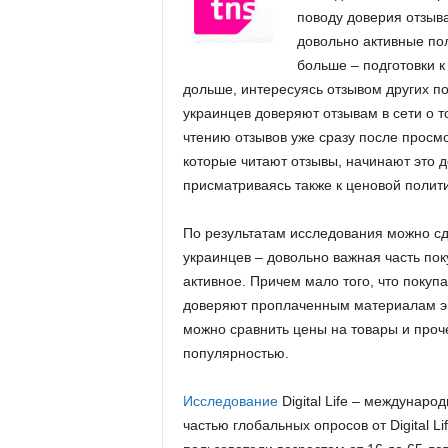
.
поводу доверия отзыва
довольно активные по
c
больше – подготовки к
дольше, интересуясь отзывом других по
o
украинцев доверяют отзывам в сети о 
чтению отзывов уже сразу после просм
m
которые читают отзывы, начинают это 
присматриваясь также к ценовой полити
.
По результатам исследования можно сде
u
украинцев – довольно важная часть пок
активное. Причем мало того, что покуп
a
доверяют проплаченным материалам экс
можно сравнить цены на товары и проч
популярностью.
Исследование
Digital Life – междунаро
частью глобальных опросов от Digital L