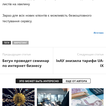
листів на хвилину.
Зараз для всіх нових клієнтів є можливість безкоштовного
тестування сервісу.
Источник
ТЕГИ
МАРКЕТИНГ
Предыдущая статья
Следующая статья
Бегун проведет семинар
ІнАУ знизила тарифи UA-
по интернет бизнесу
IX
ЭТО МОЖЕТ БЫТЬ ИНТЕРЕСНО
ЕЩЕ ОТ АВТОРА