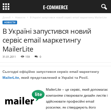
Домой
Новости
В Україні запустився новий сервіс email маркетингу MailerLite
НОВОСТИ
В Україні запустився новий
сервіс email маркетингу
MailerLite
31.01.2011
159
0
Сьогодні офіційно запустився сервіс email маркетингу
MailerLite
, який представлений в Україні та Росії.
MailerLite – це сервіс, який допомагає
компаніям створювати дизайн листів і
здійснювати професійні email
розсилки, як стверджують його