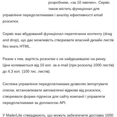
розробники, «за 10 хвилин». Сервіс
також містить функціонал для
управління передплатниками і аналізу ефективності email
розсилок.
Сервіс має вбудований функціонал перетягання контенту (drag
and drop), що дає можливість створювати власний дизайн листів
без знать HTML.
Разом з тим, вартість розсилки є не найдешевшою на ринку.
Ціни коливаються від 10 коп. за e-mail (при розсилці 1000 листів)
до 4,3 коп. (100 тис. листів).
Система управління передплатниками дозволяє імпортувати
списки, встановлювати автоматичні відмови від розсилок,
створювати форми підписок для сайту компанії і управляти
передплатниками за допомогою API.
У MailerLite стверджують, що можуть забезпечити доставку 1000