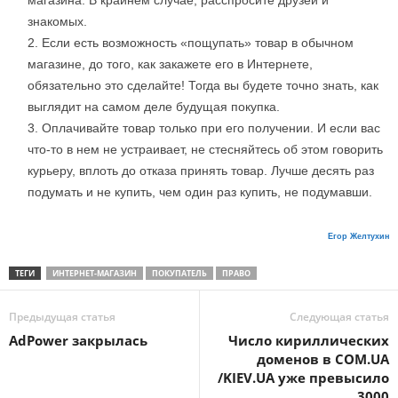
магазина. В крайнем случае, расспросите друзей и
знакомых.
Если есть возможность «пощупать» товар в обычном
магазине, до того, как закажете его в Интернете,
обязательно это сделайте! Тогда вы будете точно знать, как
выглядит на самом деле будущая покупка.
Оплачивайте товар только при его получении. И если вас
что-то в нем не устраивает, не стесняйтесь об этом говорить
курьеру, вплоть до отказа принять товар. Лучше десять раз
подумать и не купить, чем один раз купить, не подумавши.
Егор Желтухин
ТЕГИ
ИНТЕРНЕТ-МАГАЗИН
ПОКУПАТЕЛЬ
ПРАВО
Предыдущая статья
Следующая статья
AdPower закрылась
Число кириллических
доменов в COM.UA
/KIEV.UA уже превысило
3000