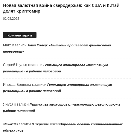
Новая валютная война сверхдержав: как США и Китай
делят криптомир
02.08.2025
Комментарии
Макс
к записи
Алан Колер: «Биткоин произведет финансовый
переворот»
Сергей Шульц
к записи
Гетманцев анонсировал «настоящую
революцию» в работе налоговой
Инесса Беляева
к записи
Гетманцев анонсировал «настоящую
революцию» в работе налоговой
Януся
к записи
Гетманцев анонсировал «настоящую революцию» в
работе налоговой
к записи
slawa19
В Украине ликвидировали девять криптовалютных
обменников