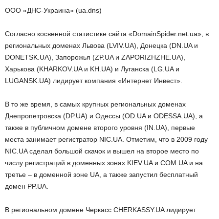
ООО «ДНС-Украина» (ua.dns)
Согласно косвенной статистике сайта «DomainSpider.net.ua», в
региональных доменах Львова (LVIV.UA), Донецка (DN.UA и
DONETSK.UA), Запорожья (ZP.UA и ZAPORIZHZHE.UA),
Харькова (KHARKOV.UA и KH.UA) и Луганска (LG.UA и
LUGANSK.UA) лидирует компания «Интернет Инвест».
В то же время, в самых крупных региональных доменах
Днепропетровска (DP.UA) и Одессы (OD.UA и ODESSA.UA), а
также в публичном домене второго уровня (IN.UA), первые
места занимает регистратор NIC.UA. Отметим, что в 2009 году
NIC.UA сделал большой скачок и вышел на второе место по
числу регистраций в доменных зонах KIEV.UA и COM.UA и на
третье – в доменной зоне UA, а также запустил бесплатный
домен PP.UA.
В региональном домене Черкасс CHERKASSY.UA лидирует