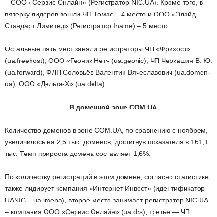
– ООО «Сервис Онлайн» (Регистратор NIC.UA). Кроме того, в
пятерку лидеров вошли ЧП Томас – 4 место и ООО «Элайд
Стандарт Лимитед» (Регистратор Iname) – 5 место.
Остальные пять мест заняли регистраторы ЧП «Фрихост»
(ua.freehost), ООО «Геоник Нет» (ua.geonic), ЧП Черкашин В. Ю.
(ua.forward), ФЛП Соловьёв Валентин Вячеславович (ua.domen-
ua), ООО «Дельта-Х» (ua.delta).
… В доменной зоне COM.UA
Количество доменов в зоне COM.UA, по сравнению с ноябрем,
увеличилось на 2,5 тыс. доменов, достигнув показателя в 161,1
тыс. Темп прироста домена составляет 1,6%.
По количеству регистраций в этом домене, согласно статистике,
также лидирует компания «Интернет Инвест» (идентификатор
UANIC – ua.imena), второе место занимает регистратор NIC.UA
– компания ООО «Сервис Онлайн» (ua.drs), третье — ЧП