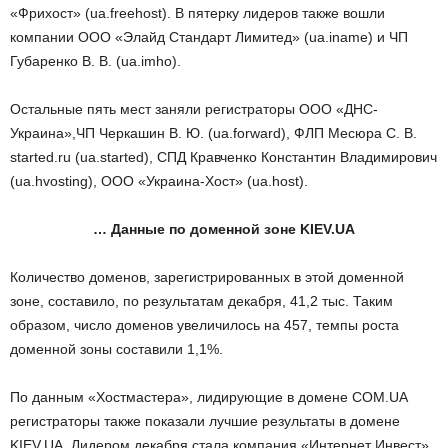
«Фрихост» (ua.freehost). В пятерку лидеров также вошли
компании ООО «Элайд Стандарт Лимитед» (ua.iname) и ЧП
Губаренко В. В. (ua.imho).
Остальные пять мест заняли регистраторы ООО «ДНС-
Украина»,ЧП Черкашин В. Ю. (ua.forward), ФЛП Месюра С. В.
started.ru (ua.started), СПД Кравченко Константин Владимирович
(ua.hvosting), ООО «Украина-Хост» (ua.host).
… Данные по доменной зоне KIEV.UA
Количество доменов, зарегистрированных в этой доменной
зоне, составило, по результатам декабря, 41,2 тыс. Таким
образом, число доменов увеличилось на 457, темпы роста
доменной зоны составили 1,1%.
По данным «Хостмастера», лидирующие в домене COM.UA
регистраторы также показали лучшие результаты в домене
KIEV.UA. Лидером декабря стала компания «Интернет Инвест»,