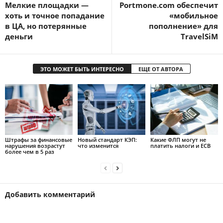
Мелкие площадки —
Portmone.com обеспечит
хоть и точное попадание
«мобильное
в ЦА, но потерянные
пополнение» для
деньги
TravelSiM
ЭТО МОЖЕТ БЫТЬ ИНТЕРЕСНО
ЕЩЕ ОТ АВТОРА
Штрафы за финансовые
Новый стандарт КЭП:
Какие ФЛП могут не
нарушения возрастут
что изменится
платить налоги и ЕСВ
более чем в 5 раз
Добавить комментарий