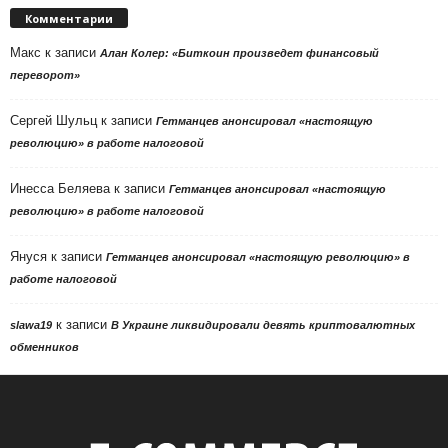
Комментарии
Макс
к записи
Алан Колер: «Биткоин произведет финансовый
переворот»
Сергей Шульц
к записи
Гетманцев анонсировал «настоящую
революцию» в работе налоговой
Инесса Беляева
к записи
Гетманцев анонсировал «настоящую
революцию» в работе налоговой
Януся
к записи
Гетманцев анонсировал «настоящую революцию» в
работе налоговой
к записи
slawa19
В Украине ликвидировали девять криптовалютных
обменников