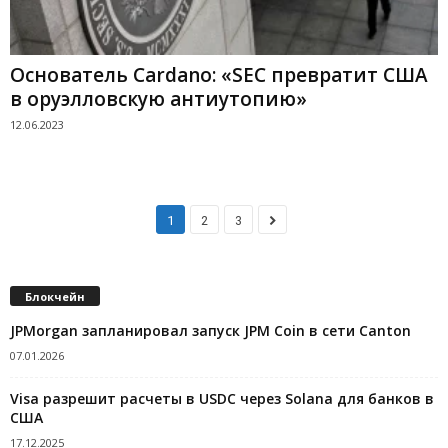
Основатель Cardano: «SEC превратит США
в оруэлловскую антиутопию»
12.06.2023
1
2
3
Блокчейн
JPMorgan запланировал запуск JPM Coin в сети Canton
07.01.2026
Visa разрешит расчеты в USDC через Solana для банков в
США
17.12.2025