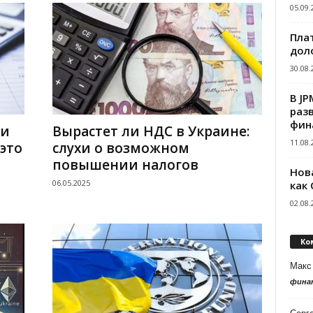
05.09.
Пла
дол
30.08.
В J
раз
фин
ти
Вырастет ли НДС в Украине:
11.08.
это
слухи о возможном
повышении налогов
Нов
06.05.2025
как
02.08.
Ко
Макс
фина