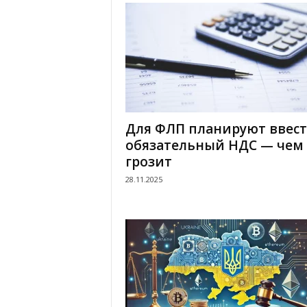
.
c
o
m
Для ФЛП планируют ввес
.
обязательный НДС — чем 
грозит
u
28.11.2025
a