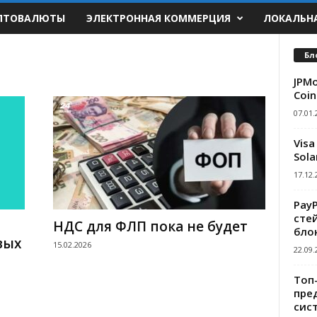
ПТОВАЛЮТЫ
ЭЛЕКТРОННАЯ КОММЕРЦИЯ
ЛОКАЛЬН
Бл
JPMo
Coin
07.01.
Visa
Sola
17.12.
Pay
сте
НДС для ФЛП пока не будет
бло
вых
15.02.2026
22.09.
Топ
пре
сис