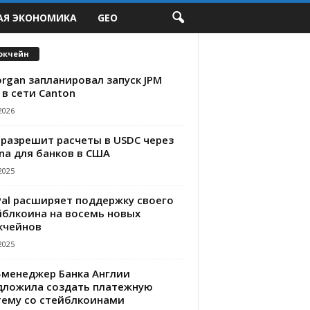
АЯ ЭКОНОМИКА
GEO
окчейн
rgan запланировал запуск JPM
 в сети Canton
2026
 разрешит расчеты в USDC через
na для банков в США
2025
Pal расширяет поддержку своего
йблкоина на восемь новых
кчейнов
2025
-менеджер Банка Англии
дложила создать платежную
тему со стейблкоинами