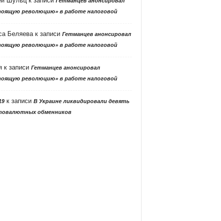
ей Шульц
к записи
Гетманцев анонсировал
тоящую революцию» в работе налоговой
са Беляева
к записи
Гетманцев анонсировал
тоящую революцию» в работе налоговой
я
к записи
Гетманцев анонсировал
тоящую революцию» в работе налоговой
к записи
19
В Украине ликвидировали девять
товалютных обменников