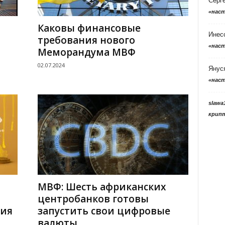
Серг
«нас
Каковы финансовые
Инес
требования нового
«нас
Меморандума МВФ
02.07.2024
Янус
«нас
slawa
крип
МВФ: Шесть африканских
центробанков готовы
ния
запустить свои цифровые
валюты