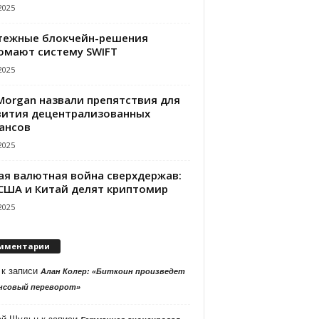
2025
тежные блокчейн-решения
омают систему SWIFT
2025
PMorgan назвали препятствия для
вития децентрализованных
ансов
2025
ая валютная война сверхдержав:
 США и Китай делят криптомир
2025
мментарии
к записи
Алан Колер: «Биткоин произведет
нсовый переворот»