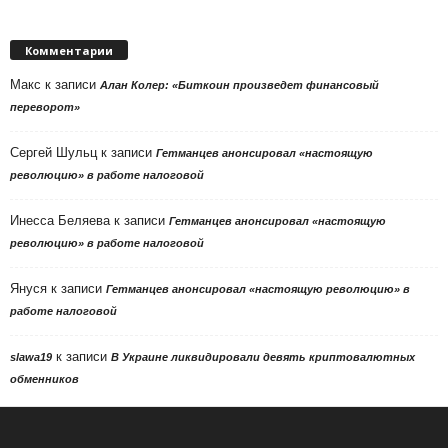
Комментарии
Макс
к записи
Алан Колер: «Биткоин произведет финансовый
переворот»
Сергей Шульц
к записи
Гетманцев анонсировал «настоящую
революцию» в работе налоговой
Инесса Беляева
к записи
Гетманцев анонсировал «настоящую
революцию» в работе налоговой
Януся
к записи
Гетманцев анонсировал «настоящую революцию» в
работе налоговой
к записи
slawa19
В Украине ликвидировали девять криптовалютных
обменников